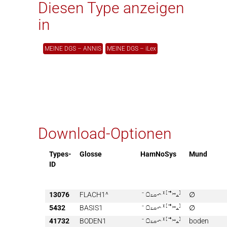
Diesen Type anzeigen
in
MEINE DGS – ANNIS
MEINE DGS – iLex
Download-Optionen
Types-
Glosse
HamNoSys
Mund
ID
13076
FLACH1^

∅
5432
BASIS1

∅
41732
BODEN1

boden