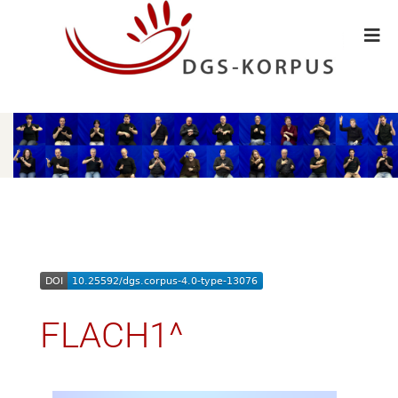
FLACH1^