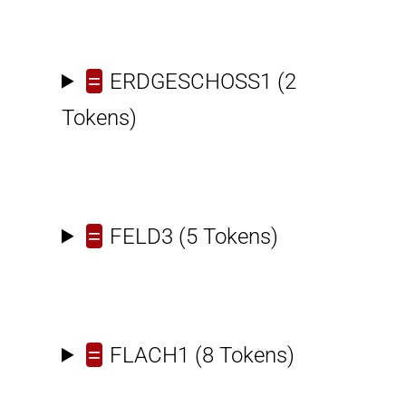
=
ERDGESCHOSS1
(2
Tokens)
=
FELD3
(5 Tokens)
=
FLACH1
(8 Tokens)