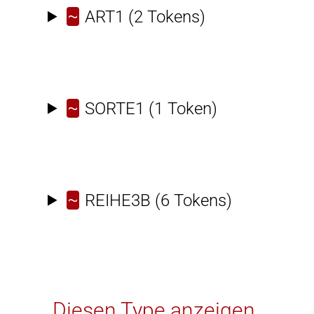
~
ART1
(2 Tokens)
~
SORTE1
(1 Token)
~
REIHE3B
(6 Tokens)
Diesen Type anzeigen