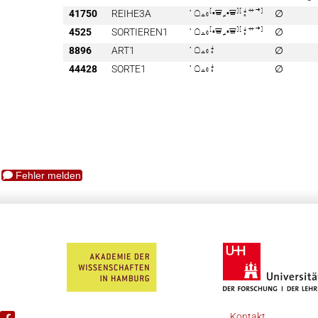
41750
REIHE3A

∅
4525
SORTIEREN1

∅
8896
ART1

∅
44428
SORTE1

∅
Fehler melden
Kontakt