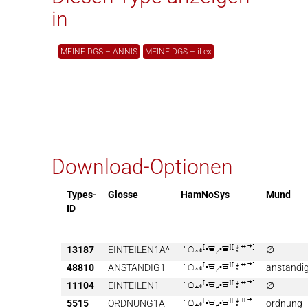
in
MEINE DGS – ANNIS
MEINE DGS – iLex
Download-Optionen
Types-
Glosse
HamNoSys
Mund
ID
13187
EINTEILEN1A^

∅
48810
ANSTÄNDIG1

anständi
11104
EINTEILEN1

∅
5515
ORDNUNG1A

ordnung