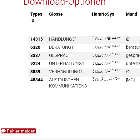
Download-Optionen
Types-
Glosse
HamNoSys
Mund
ID
14315
HANDLUNG3^

∅
6320
BERATUNG1

beratu
8387
GESPRÄCH1

gesprä
9224
UNTERHALTUNG1

unterh
8839
VERHANDLUNG1

∅
48344
AUSTAUSCHEN-

[MG]
KOMMUNIKATION3
Fehler melden