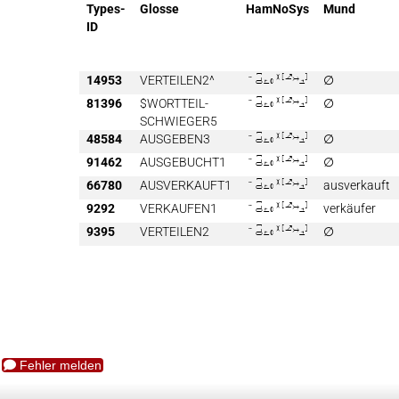
Types-
Glosse
HamNoSys
Mund
ID
14953
VERTEILEN2^

∅
81396
$WORTTEIL-

∅
SCHWIEGER5
48584
AUSGEBEN3

∅
91462
AUSGEBUCHT1

∅
66780
AUSVERKAUFT1

ausverkauft
9292
VERKAUFEN1

verkäufer
9395
VERTEILEN2

∅
Fehler melden