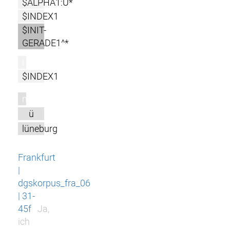
$ALPHA1:U*
$INDEX1
$INIT-
GERADE1^*
l
$INDEX1
m
ü
lüneburg
Frankfurt
|
dgskorpus_fra_06
| 31-
45f
Ja,
ich