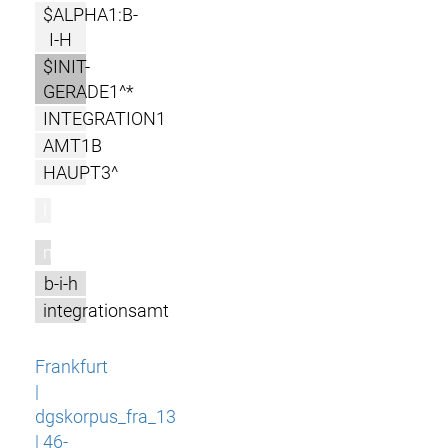
$ALPHA1:B-
I-H
$INIT-
GERADE1^*
INTEGRATION1
AMT1B
HAUPT3^
l
m
b-i-h
integrationsamt
Frankfurt
|
dgskorpus_fra_13
| 46-