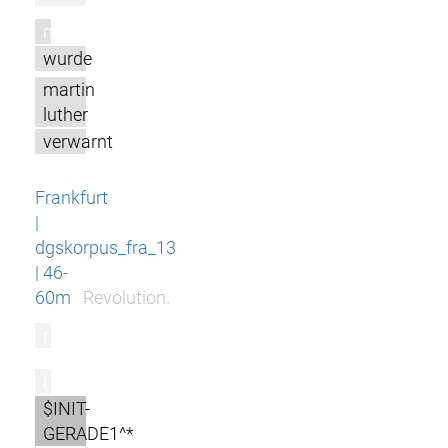
m
wurde
martin
luther
verwarnt
Frankfurt
|
dgskorpus_fra_13
| 46-
60m
Revolution.
r
l
$INIT-
GERADE1^*