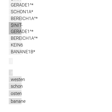
GERADE1^*
SCHON1A*
BEREICH1A^*
$INIT-
GERADE1^*
BEREICH1A^*
KEIN6
BANANE1B*
l
m
westen
schon
osten
banane