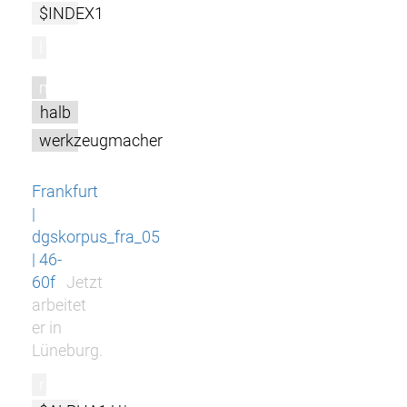
$INDEX1
l
m
halb
werkzeugmacher
Frankfurt
|
dgskorpus_fra_05
| 46-
60f
Jetzt
arbeitet
er in
Lüneburg.
r