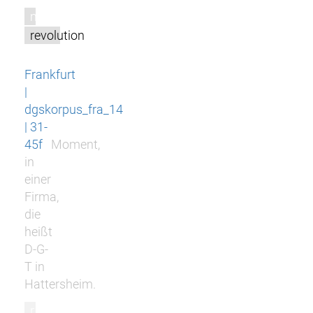
m
revolution
Frankfurt
|
dgskorpus_fra_14
| 31-
45f
Moment,
in
einer
Firma,
die
heißt
D-G-
T in
Hattersheim.
r