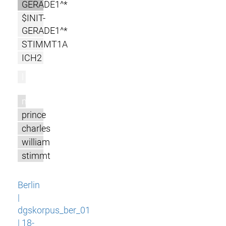
GERADE1^*
$INIT-
GERADE1^*
STIMMT1A
ICH2
l
m
prince
charles
william
stimmt
Berlin
|
dgskorpus_ber_01
| 18-