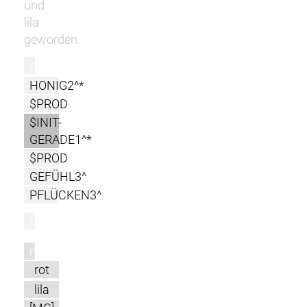
und
lila
geworden.
r
HONIG2^*
$PROD
$INIT-
GERADE1^*
$PROD
GEFÜHL3^
PFLÜCKEN3^
l
m
rot
lila