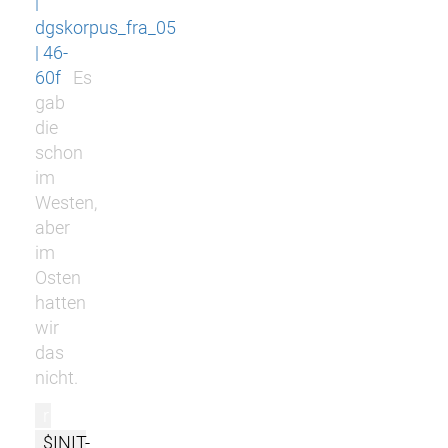
|
dgskorpus_fra_05
| 46-
60f
Es
gab
die
schon
im
Westen,
aber
im
Osten
hatten
wir
das
nicht.
r
$INIT-