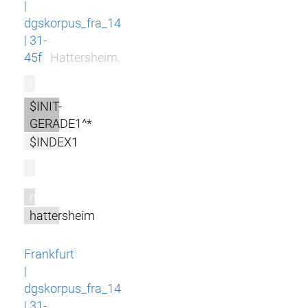
|
dgskorpus_fra_14
| 31-
45f
Hattersheim.
r
$INIT-
GERADE1^*
$INDEX1
l
m
hattersheim
Frankfurt
|
dgskorpus_fra_14
| 31-