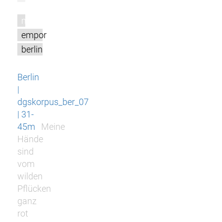
m
empor
berlin
Berlin
|
dgskorpus_ber_07
| 31-
45m
Meine
Hände
sind
vom
wilden
Pflücken
ganz
rot