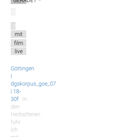
GERADE1^*
l
m
mit
film
live
Göttingen
|
dgskorpus_goe_07
| 18-
30f
In
den
Herbstferien
fuhr
ich