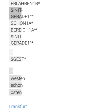
ERFAHREN1B*
$INIT-
GERADE1^*
SCHON1A*
BEREICH1A^*
$INIT-
GERADE1^*
l
$GEST^
m
westen
schon
osten
Frankfurt