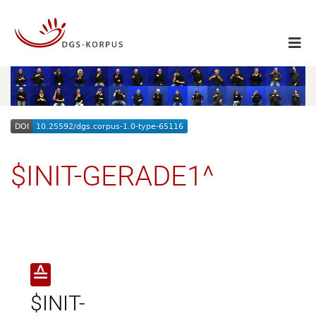
$INIT-GERADE1^
≙
$INIT-