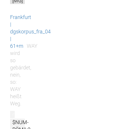
[MG]
Frankfurt
|
dgskorpus_fra_04
|
61+m
WAY
wird
so
gebärdet,
nein,
so:
WAY
heißt
Weg.
r
$NUM-