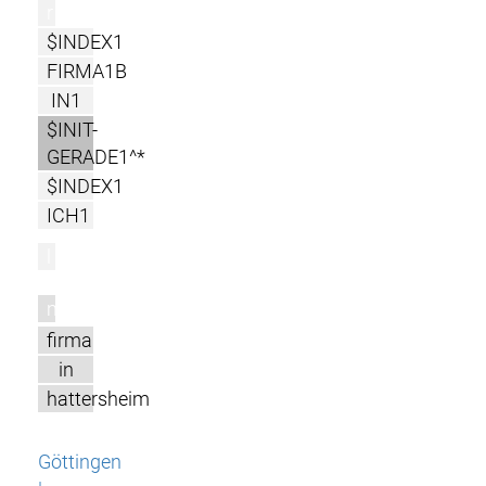
r
$INDEX1
FIRMA1B
IN1
$INIT-
GERADE1^*
$INDEX1
ICH1
l
m
firma
in
hattersheim
Göttingen