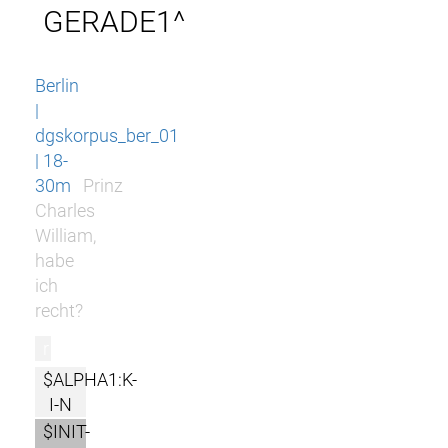
GERADE1^
Berlin
|
dgskorpus_ber_01
| 18-
30m
Prinz
Charles
William,
habe
ich
recht?
r
$ALPHA1:K-
I-N
$INIT-