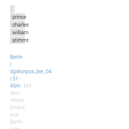
m
prince
charles
william
stimmt
Berlin
|
dgskorpus_ber_04
| 31-
45m
Mit
dem
Verein
Empor
aus
Berlin
war