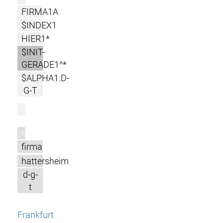
FIRMA1A
$INDEX1
HIER1*
$INIT-
GERADE1^*
$ALPHA1:D-
G-T
l
m
firma
hattersheim
d-g-
t
Frankfurt