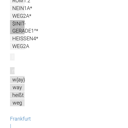
RÖM1:2
NEIN1A*
WEG2A*
$INIT-
GERADE1^*
HEISSEN4*
WEG2A
l
m
w{ay}
way
heißt
weg
Frankfurt
|