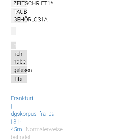
ZEITSCHRIFT1*
TAUB-
GEHÖRLOS1A
l
m
ich
habe
gelesen
life
Frankfurt
|
dgskorpus_fra_09
| 31-
45m
Normalerweise
befindet