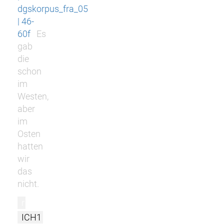
dgskorpus_fra_05
| 46-
60f
Es
gab
die
schon
im
Westen,
aber
im
Osten
hatten
wir
das
nicht.
r
ICH1