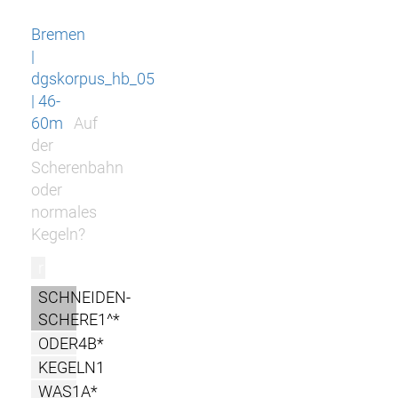
Bremen
|
dgskorpus_hb_05
| 46-
60m
Auf
der
Scherenbahn
oder
normales
Kegeln?
r
SCHNEIDEN-
SCHERE1^*
ODER4B*
KEGELN1
WAS1A*