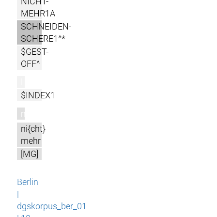
NICHT-
MEHR1A
SCHNEIDEN-
SCHERE1^*
$GEST-
OFF^
l
$INDEX1
m
ni{cht}
mehr
[MG]
Berlin
|
dgskorpus_ber_01