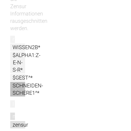
Zensur
Informationen
rausgeschnitten
werden.
r
WISSEN2B*
$ALPHA1:Z-
E-N-
S-R*
$GEST^*
SCHNEIDEN-
SCHERE1^*
l
m
zensur