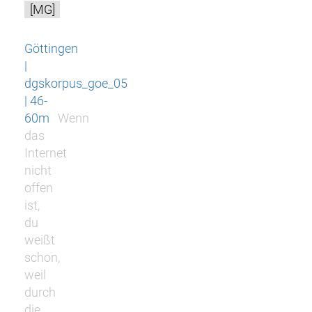
[MG]
Göttingen
|
dgskorpus_goe_05
| 46-
60m
Wenn
das
Internet
nicht
offen
ist,
du
weißt
schon,
weil
durch
die