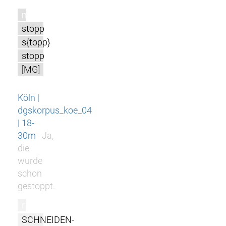
m
stopp
s{topp}
stopp
[MG]
Köln |
dgskorpus_koe_04
| 18-
30m
Ja,
die
wurde
schon
gestoppt.
r
SCHNEIDEN-