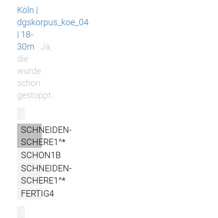
Köln |
dgskorpus_koe_04
| 18-
30m
Ja,
die
wurde
schon
gestoppt.
r
SCHNEIDEN-
SCHERE1^*
SCHON1B
SCHNEIDEN-
SCHERE1^*
FERTIG4
l