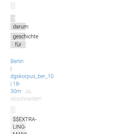
l
m
darum
geschichte
für
Berlin
|
dgskorpus_ber_10
| 18-
30m
Ja,
abschneiden!
r
$$EXTRA-
LING-