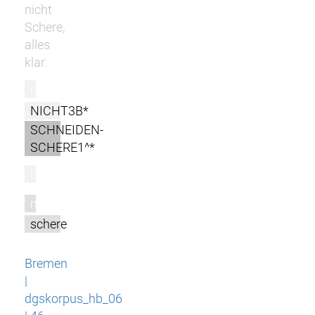
nicht
Schere,
alles
klar.
r
NICHT3B*
SCHNEIDEN-
SCHERE1^*
l
m
schere
Bremen
|
dgskorpus_hb_06