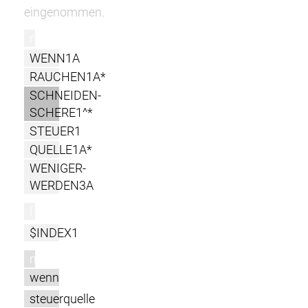
eingenommen.
r
WENN1A
RAUCHEN1A*
SCHNEIDEN-
SCHERE1^*
STEUER1
QUELLE1A*
WENIGER-
WERDEN3A
l
$INDEX1
m
wenn
steuerquelle