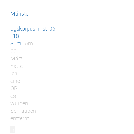
Münster
|
dgskorpus_mst_06
| 18-
30m
Am
22.
März
hatte
ich
eine
OP,
es
wurden
Schrauben
entfernt.
r