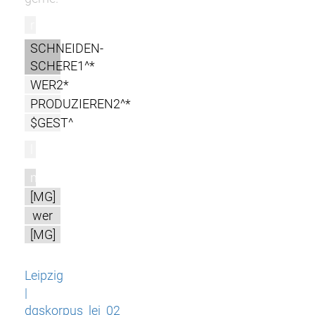
r
SCHNEIDEN-
SCHERE1^*
WER2*
PRODUZIEREN2^*
$GEST^
l
m
[MG]
wer
[MG]
Leipzig
|
dgskorpus_lei_02