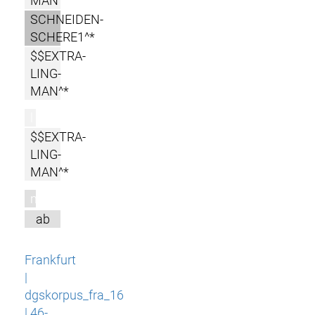
MAN^
SCHNEIDEN-
SCHERE1^*
$$EXTRA-
LING-
MAN^*
l
$$EXTRA-
LING-
MAN^*
m
ab
Frankfurt
|
dgskorpus_fra_16
| 46-