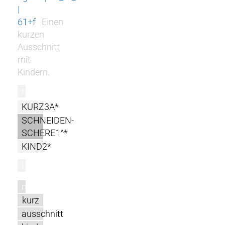
|
61+f
Einen
kurzen
Ausschnitt
mit
Kindern.
r
KURZ3A*
SCHNEIDEN-
SCHERE1^*
KIND2*
l
m
kurz
ausschnitt