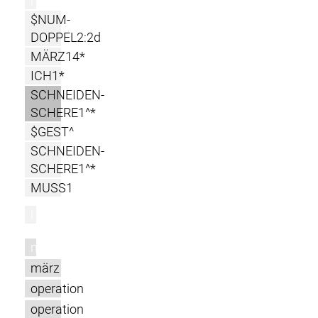
r
$NUM-
DOPPEL2:2d
MÄRZ14*
ICH1*
SCHNEIDEN-
SCHERE1^*
$GEST^
SCHNEIDEN-
SCHERE1^*
MUSS1
l
m
märz
operation
operation