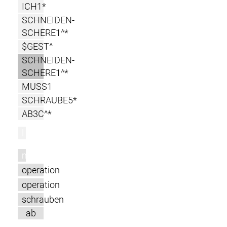
ICH1*
SCHNEIDEN-
SCHERE1^*
$GEST^
SCHNEIDEN-
SCHERE1^*
MUSS1
SCHRAUBE5*
AB3C^*
l
m
operation
operation
schrauben
ab