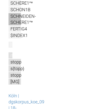
SCHERE1^*
SCHON1B
SCHNEIDEN-
SCHERE1^*
FERTIG4
$INDEX1
l
m
stopp
s{topp}
stopp
[MG]
Köln |
dgskorpus_koe_09
| 18-