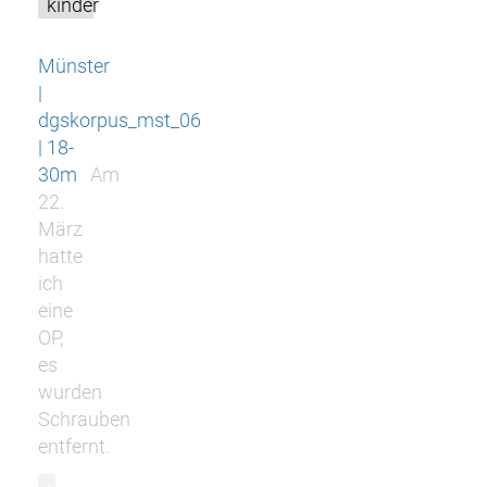
kinder
Münster
|
dgskorpus_mst_06
| 18-
30m
Am
22.
März
hatte
ich
eine
OP,
es
wurden
Schrauben
entfernt.