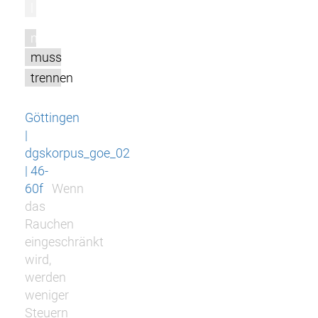
l
m
muss
trennen
Göttingen
|
dgskorpus_goe_02
| 46-
60f
Wenn
das
Rauchen
eingeschränkt
wird,
werden
weniger
Steuern