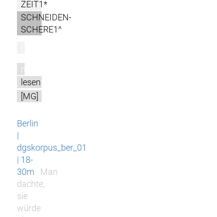
ZEIT1*
SCHNEIDEN-
SCHERE1^
l
m
lesen
[MG]
Berlin
|
dgskorpus_ber_01
| 18-
30m
Man
dachte,
sie
würde