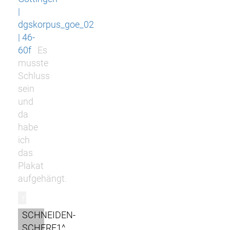
|
dgskorpus_goe_02
| 46-
60f
Es
musste
Schluss
sein
und
da
habe
ich
das
Plakat
aufgehängt.
r
SCHNEIDEN-
SCHERE1^