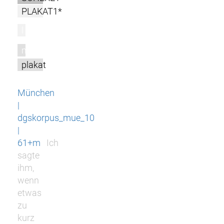
PLAKAT1*
l
m
plakat
München
|
dgskorpus_mue_10
|
61+m
Ich
sagte
ihm,
wenn
etwas
zu
kurz