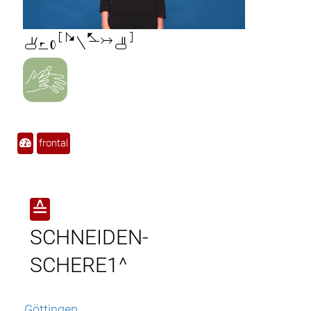

frontal
≙
SCHNEIDEN-
SCHERE1^
Göttingen