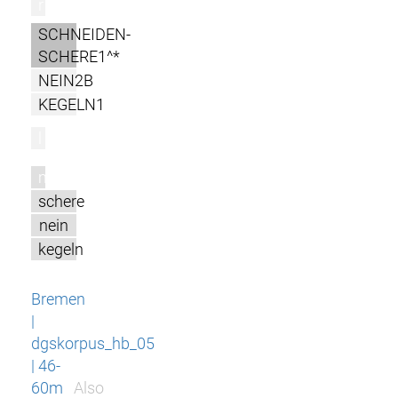
r
SCHNEIDEN-
SCHERE1^*
NEIN2B
KEGELN1
l
m
schere
nein
kegeln
Bremen
|
dgskorpus_hb_05
| 46-
60m
Also