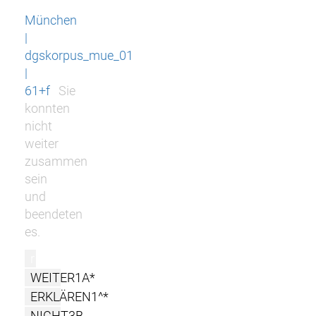
München
|
dgskorpus_mue_01
|
61+f
Sie
konnten
nicht
weiter
zusammen
sein
und
beendeten
es.
r
WEITER1A*
ERKLÄREN1^*
NICHT3B