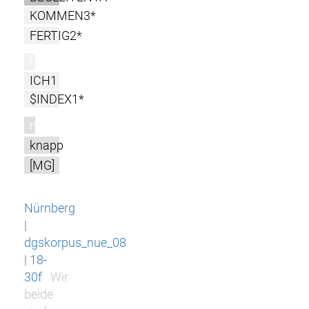
KOMMEN3*
FERTIG2*
l
ICH1
$INDEX1*
m
knapp
[MG]
Nürnberg
|
dgskorpus_nue_08
| 18-
30f
Wir
beide