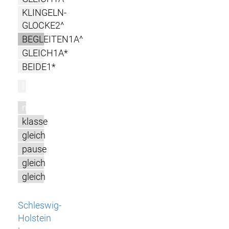
KLINGELN-
GLOCKE2^
BEGLEITEN1A^
GLEICH1A*
BEIDE1*
l
m
klasse
gleich
pause
gleich
gleich
Schleswig-
Holstein