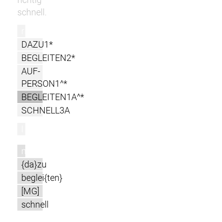
schnell.
r
DAZU1*
BEGLEITEN2*
AUF-
PERSON1^*
BEGLEITEN1A^*
SCHNELL3A
l
m
{da}zu
beglei{ten}
[MG]
schnell