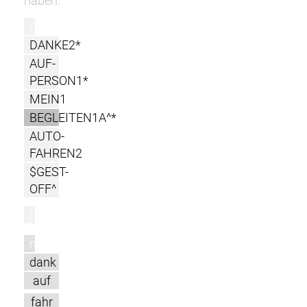
haben.
r
DANKE2*
AUF-
PERSON1*
MEIN1
BEGLEITEN1A^*
AUTO-
FAHREN2
$GEST-
OFF^
l
m
dank
auf
fahr