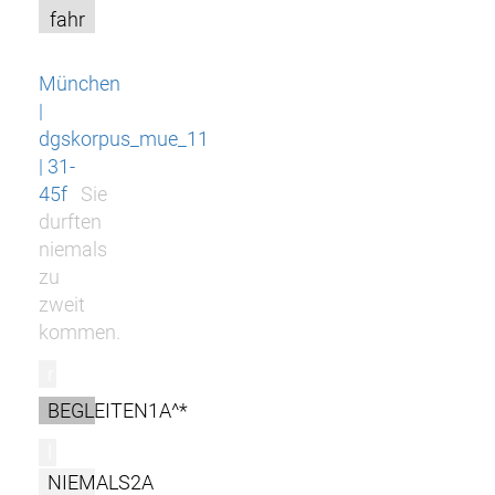
fahr
München
|
dgskorpus_mue_11
| 31-
45f
Sie
durften
niemals
zu
zweit
kommen.
r
BEGLEITEN1A^*
l
NIEMALS2A