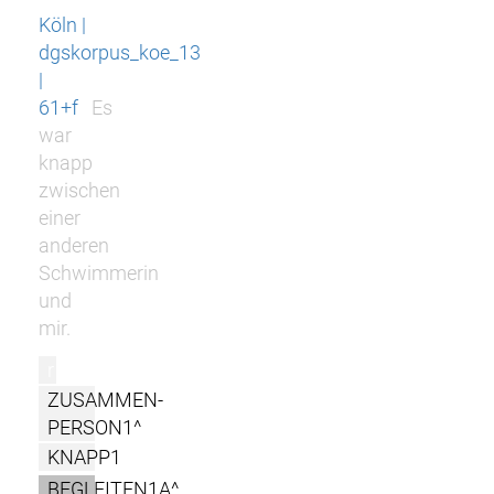
Köln |
dgskorpus_koe_13
|
61+f
Es
war
knapp
zwischen
einer
anderen
Schwimmerin
und
mir.
r
ZUSAMMEN-
PERSON1^
KNAPP1
BEGLEITEN1A^