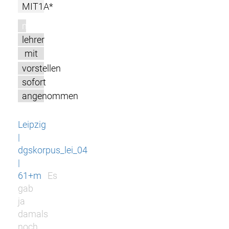
MIT1A*
m
lehrer
mit
vorstellen
sofort
angenommen
Leipzig
|
dgskorpus_lei_04
|
61+m
Es
gab
ja
damals
noch