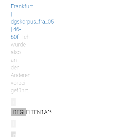
Frankfurt
|
dgskorpus_fra_05
| 46-
60f
Ich
wurde
also
an
den
Anderen
vorbei
geführt.
r
BEGLEITEN1A^*
l
m