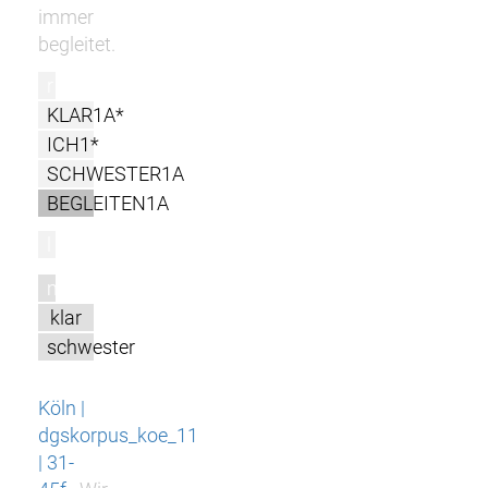
immer
begleitet.
r
KLAR1A*
ICH1*
SCHWESTER1A
BEGLEITEN1A
l
m
klar
schwester
Köln |
dgskorpus_koe_11
| 31-