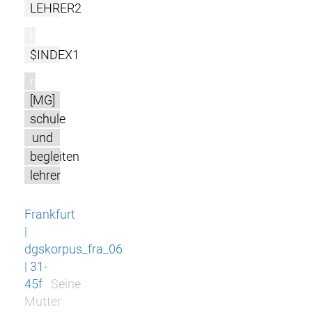
LEHRER2
l
$INDEX1
m
[MG]
schule
und
begleiten
lehrer
Frankfurt
|
dgskorpus_fra_06
| 31-
45f
Seine
Mutter