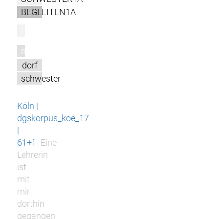
BEGLEITEN1A
l
m
dorf
schwester
Köln |
dgskorpus_koe_17
|
61+f
Eine
Lehrerin
ist
mit
mir
dorthin
gegangen