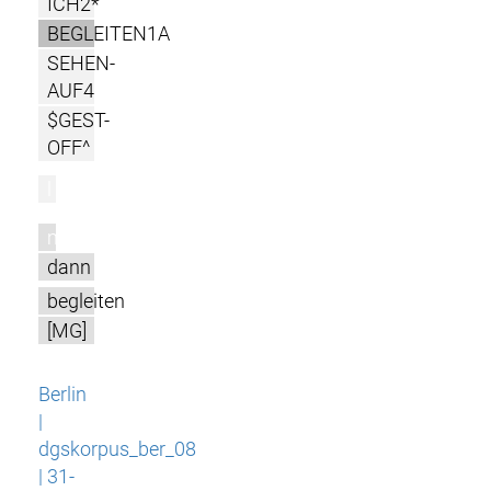
ICH2*
BEGLEITEN1A
SEHEN-
AUF4
$GEST-
OFF^
l
m
dann
begleiten
[MG]
Berlin
|
dgskorpus_ber_08
| 31-