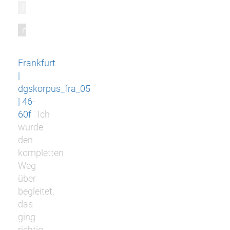
l
m
Frankfurt
|
dgskorpus_fra_05
| 46-
60f
Ich
wurde
den
kompletten
Weg
über
begleitet,
das
ging
richtig