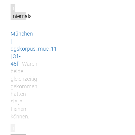
m
niemals
München
|
dgskorpus_mue_11
| 31-
45f
Wären
beide
gleichzeitig
gekommen,
hätten
sie ja
fliehen
können.
r