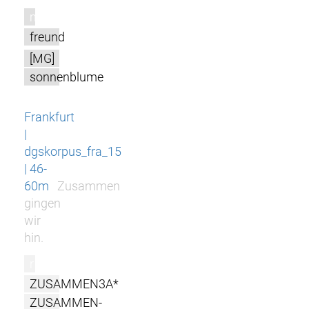
m
freund
[MG]
sonnenblume
Frankfurt
|
dgskorpus_fra_15
| 46-
60m
Zusammen
gingen
wir
hin.
r
ZUSAMMEN3A*
ZUSAMMEN-