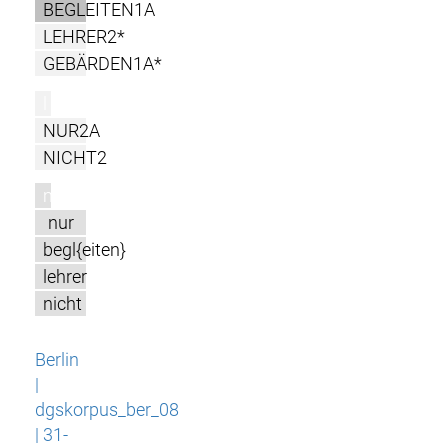
BEGLEITEN1A
LEHRER2*
GEBÄRDEN1A*
l
NUR2A
NICHT2
m
nur
begl{eiten}
lehrer
nicht
Berlin
|
dgskorpus_ber_08
| 31-