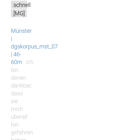
schnell
[MG]
Münster
|
dgskorpus_mst_07
| 46-
60m
Ich
bin
denen
dankbar,
dass
sie
mich
überall
hin
gefahren