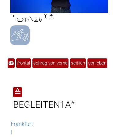

frontal
schräg von vorne
seitlich
von oben
≙
BEGLEITEN1A^
Frankfurt
|