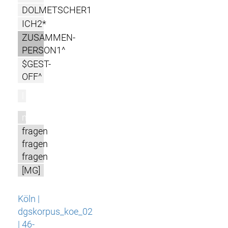
DOLMETSCHER1
ICH2*
ZUSAMMEN-
PERSON1^
$GEST-
OFF^
l
m
fragen
fragen
fragen
[MG]
Köln |
dgskorpus_koe_02
| 46-