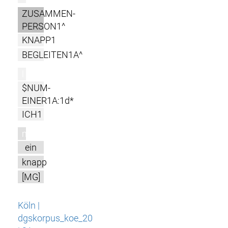
ZUSAMMEN-
PERSON1^
KNAPP1
BEGLEITEN1A^
l
$NUM-
EINER1A:1d*
ICH1
m
ein
knapp
[MG]
Köln |
dgskorpus_koe_20