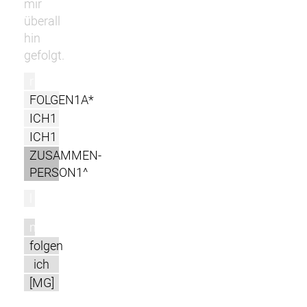
mir
überall
hin
gefolgt.
r
FOLGEN1A*
ICH1
ICH1
ZUSAMMEN-
PERSON1^
l
m
folgen
ich
[MG]