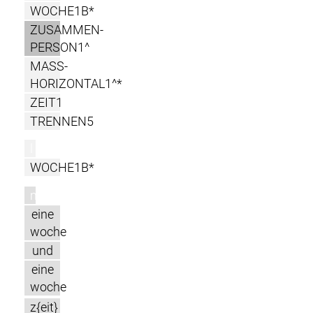
WOCHE1B*
ZUSAMMEN-
PERSON1^
MASS-
HORIZONTAL1^*
ZEIT1
TRENNEN5
l
WOCHE1B*
m
eine
woche
und
eine
woche
z{eit}