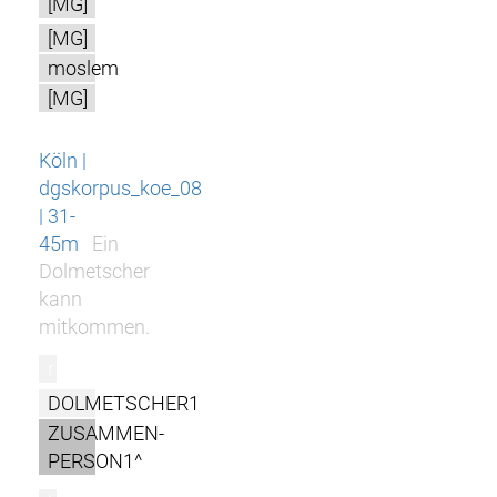
[MG]
[MG]
moslem
[MG]
Köln |
dgskorpus_koe_08
| 31-
45m
Ein
Dolmetscher
kann
mitkommen.
r
DOLMETSCHER1
ZUSAMMEN-
PERSON1^