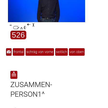

526
frontal
schräg von vorne
seitlich
von oben
≙
ZUSAMMEN-
PERSON1^