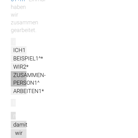
haben
wir
zusammen
gearbeitet.
r
ICH1
BEISPIEL1^*
WIR2*
ZUSAMMEN-
PERSON1^
ARBEITEN1*
l
m
damit
wir