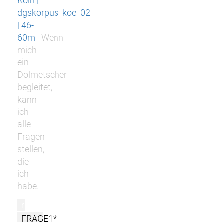
Köln |
dgskorpus_koe_02
| 46-
60m
Wenn
mich
ein
Dolmetscher
begleitet,
kann
ich
alle
Fragen
stellen,
die
ich
habe.
r
FRAGE1*