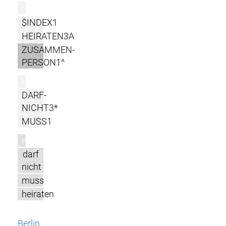
r
$INDEX1
HEIRATEN3A
ZUSAMMEN-
PERSON1^
l
DARF-
NICHT3*
MUSS1
m
darf
nicht
muss
heiraten
Berlin