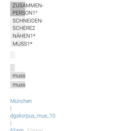
ZUSAMMEN-
PERSON1^
SCHNEIDEN-
SCHERE2
NÄHEN1*
MUSS1*
l
m
muss
muss
München
|
dgskorpus_mue_10
|
61+m
Einmal