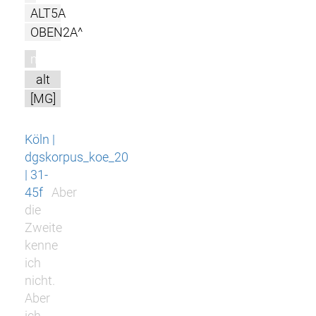
ALT5A
OBEN2A^
m
alt
[MG]
Köln |
dgskorpus_koe_20
| 31-
45f
Aber
die
Zweite
kenne
ich
nicht.
Aber
ich