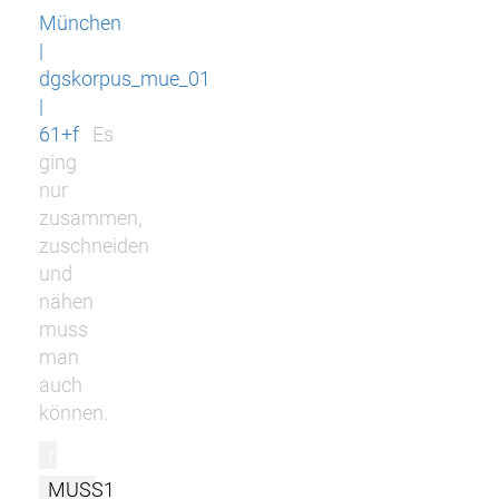
München
|
dgskorpus_mue_01
|
61+f
Es
ging
nur
zusammen,
zuschneiden
und
nähen
muss
man
auch
können.
r
MUSS1