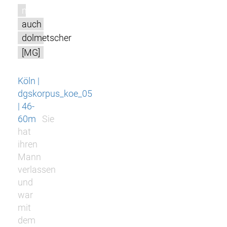
m
auch
dolmetscher
[MG]
Köln |
dgskorpus_koe_05
| 46-
60m
Sie
hat
ihren
Mann
verlassen
und
war
mit
dem