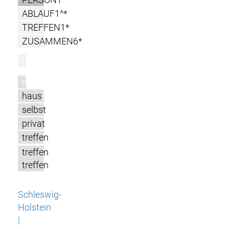
ABLAUF1^*
TREFFEN1*
ZUSAMMEN6*
l
m
haus
selbst
privat
treffen
treffen
treffen
Schleswig-
Holstein
|