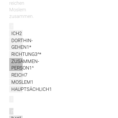
reichen
Moslem
zusammen.
r
ICH2
DORTHIN-
GEHEN1*
RICHTUNG3^*
ZUSAMMEN-
PERSON1^
REICH7
MOSLEM1
HAUPTSÄCHLICH1
l
m