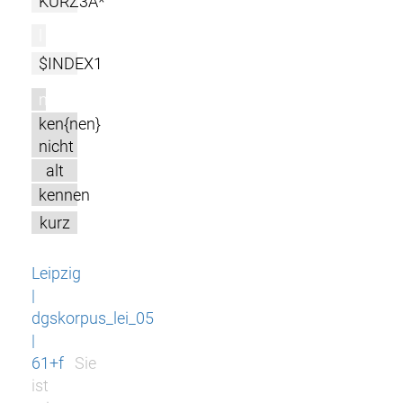
KURZ3A*
l
$INDEX1
m
ken{nen}
nicht
alt
kennen
kurz
Leipzig
|
dgskorpus_lei_05
|
61+f
Sie
ist