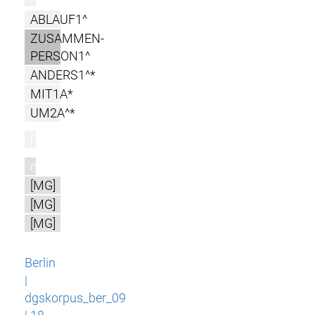
ABLAUF1^
ZUSAMMEN-
PERSON1^
ANDERS1^*
MIT1A*
UM2A^*
l
m
[MG]
[MG]
[MG]
Berlin
|
dgskorpus_ber_09