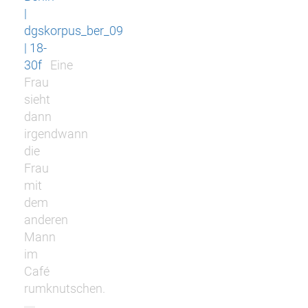
|
dgskorpus_ber_09
| 18-
30f
Eine
Frau
sieht
dann
irgendwann
die
Frau
mit
dem
anderen
Mann
im
Café
rumknutschen.