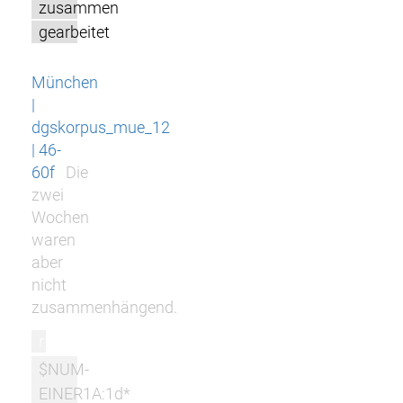
zusammen
gearbeitet
München
|
dgskorpus_mue_12
| 46-
60f
Die
zwei
Wochen
waren
aber
nicht
zusammenhängend.
r
$NUM-
EINER1A:1d*