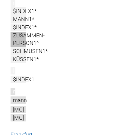
r
$INDEX1*
MANN1*
$INDEX1*
ZUSAMMEN-
PERSON1^
SCHMUSEN1*
KÜSSEN1*
l
$INDEX1
m
mann
[MG]
[MG]
Frankfurt