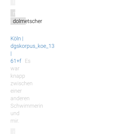
l
m
dolmetscher
Köln |
dgskorpus_koe_13
|
61+f
Es
war
knapp
zwischen
einer
anderen
Schwimmerin
und
mir.
r