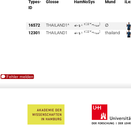
Types-
Glosse
HamNoSys
Mund
iLe
ID
16572
THAILAND1^

∅
12301
THAILAND1

thailand
Fehler melden