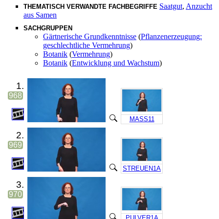
Saatgut
,
Anzucht
THEMATISCH VERWANDTE FACHBEGRIFFE
aus Samen
SACHGRUPPEN
Gärtnerische Grundkenntnisse
(
Pflanzenerzeugung:
geschlechtliche Vermehrung
)
Botanik
(
Vermehrung
)
Botanik
(
Entwicklung und Wachstum
)
1.
968
MASS11
2.
969
STREUEN1A
3.
970
PULVER1A