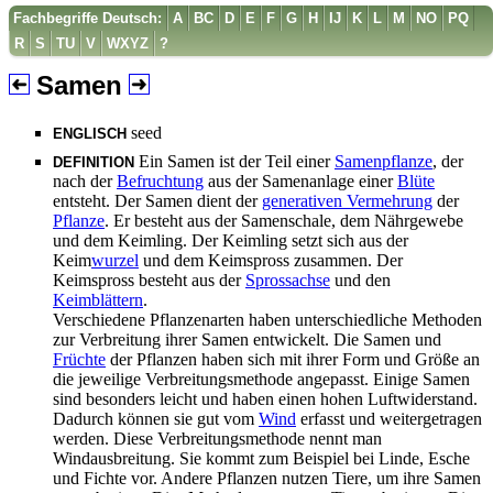
Fachbegriffe Deutsch:
A
BC
D
E
F
G
H
IJ
K
L
M
NO
PQ
R
S
TU
V
WXYZ
?
Samen
seed
ENGLISCH
Ein Samen ist der Teil einer
Samenpflanze
, der
DEFINITION
nach der
Befruchtung
aus der Samenanlage einer
Blüte
entsteht. Der Samen dient der
generativen Vermehrung
der
Pflanze
. Er besteht aus der Samenschale, dem Nährgewebe
und dem Keimling. Der Keimling setzt sich aus der
Keim
wurzel
und dem Keimspross zusammen. Der
Keimspross besteht aus der
Sprossachse
und den
Keimblättern
.
Verschiedene Pflanzenarten haben unterschiedliche Methoden
zur Verbreitung ihrer Samen entwickelt. Die Samen und
Früchte
der Pflanzen haben sich mit ihrer Form und Größe an
die jeweilige Verbreitungsmethode angepasst. Einige Samen
sind besonders leicht und haben einen hohen Luftwiderstand.
Dadurch können sie gut vom
Wind
erfasst und weitergetragen
werden. Diese Verbreitungsmethode nennt man
Windausbreitung. Sie kommt zum Beispiel bei Linde, Esche
und Fichte vor. Andere Pflanzen nutzen Tiere, um ihre Samen