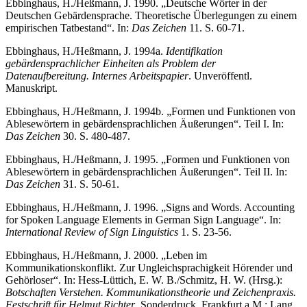
Ebbinghaus, H./Heßmann, J. 1990. „Deutsche Wörter in der
Deutschen Gebärdensprache. Theoretische Überlegungen zu einem
empirischen Tatbestand“. In:
Das Zeichen
11. S. 60-71.
Ebbinghaus, H./Heßmann, J. 1994a.
Identifikation
gebärdensprachlicher Einheiten als Problem der
Datenaufbereitung. Internes Arbeitspapier
. Unveröffentl.
Manuskript.
Ebbinghaus, H./Heßmann, J. 1994b. „Formen und Funktionen von
Ablesewörtern in gebärdensprachlichen Äußerungen“. Teil I. In:
Das Zeichen
30. S. 480-487.
Ebbinghaus, H./Heßmann, J. 1995. „Formen und Funktionen von
Ablesewörtern in gebärdensprachlichen Äußerungen“. Teil II. In:
Das Zeichen
31. S. 50-61.
Ebbinghaus, H./Heßmann, J. 1996. „Signs and Words. Accounting
for Spoken Language Elements in German Sign Language“. In:
International Review of Sign Linguistics
1. S. 23-56.
Ebbinghaus, H./Heßmann, J. 2000. „Leben im
Kommunikationskonflikt. Zur Ungleichsprachigkeit Hörender und
Gehörloser“. In: Hess-Lüttich, E. W. B./Schmitz, H. W. (Hrsg.):
Botschaften Verstehen. Kommunikationstheorie und Zeichenpraxis.
Festschrift für Helmut Richter
. Sonderdruck. Frankfurt a.M.: Lang.