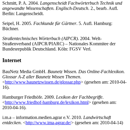
Schmitt, P. A. 2004.
Langenscheidt Fachwörterbuch Technik und
angewandte Wissenschaften. Englisch-Deutsch
. 2., bearb. Aufl.
Berlin: Langenscheidt.
Seipel, H. 2005.
Fachkunde für Gärtner
. 5. Aufl. Hamburg:
Büchner.
Straßentechnisches Wörterbuch (AIPCR)
. 2004. Welt-
Straßenverband (AIPCR/PIARC) – Nationales Kommitee der
Bundesrepublik Deutschland. Köln: FGSV Verl.
Internet
BauNetz Media GmbH.
Baunetz Wissen. Das Online-Fachlexikon.
Glossar A-Z aller Baunetz Wissen Themen
.
<
http://www.baunetzwissen.de/glossar.php
> (gesehen am: 2010-04-
16).
Hamburger Friedhöfe. 2009.
Lexikon der Fachbegriffe
.
<
http://www.friedhof-hamburg.de/lexikon.html
> (gesehen am:
2010-04-16).
i.m.a – information.medien.agrar e.V. 2010.
Landwirtschaft
entdecken
. <
http://www.ima-agrar.de/
> (gesehen am: 2010-04-14)