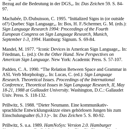
Bezug auf die Bedeutung in der DGS„. In:
Das Zeichen
59. S. 84-
97.
Machabée, D./Dubuisson, C. 1995. “Initialized Signs in (or outside
of?) Quebec Sign Language„. In: Bos, H. F./Schermer, G. M. (eds.):
Sign Language Research 1994: Proceedings of the Fourth
European Congress on Sign Language Research, Munich,
September 1-3, 1994
. Hamburg: Signum. S. 69-84.
Mandel, M. 1977. “Iconic Devices in American Sign Language„. In:
Friedman, L. (ed.):
On the Other Hand. New Perspectives on
American Sign Language
. New York: Academic Press. S. 57-107.
Padden, C. A. 1990. “The Relation Between Space and Grammar in
ASL Verb Morphology„. In: Lucas, C. (ed.):
Sign Language
Research. Theoretical Issues. Proceedings of the International
Conference, Theoretical Issues in Sign Language Research, II, May
18-21, 1988 at Gallaudet University
. Washington, D.C.: Gallaudet
Univ. Press. S. 118-132.
Prillwitz, S. 1988. “Dieter Neumann. Eine kommunikativ-
sprachliche Entwicklungsskizze eines gehörlosen Jungen bis zum
Einschulungsalter (6,3 J.)~. In:
Das Zeichen
5. S. 80-92.
Prillwitz, S. u.a. 1989.
HamNoSys: Version 2.0. Hamburger