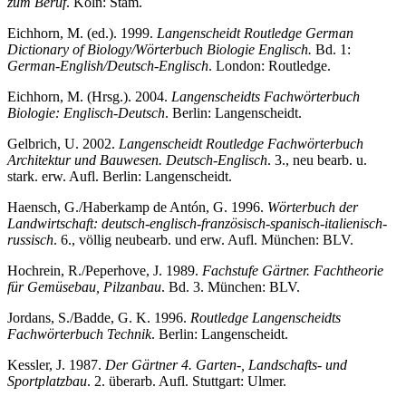
zum Beruf
. Köln: Stam.
Eichhorn, M. (ed.). 1999.
Langenscheidt Routledge German
Dictionary of Biology/Wörterbuch Biologie Englisch.
Bd. 1:
German-English/Deutsch-Englisch
. London: Routledge.
Eichhorn, M. (Hrsg.). 2004.
Langenscheidts Fachwörterbuch
Biologie: Englisch-Deutsch
. Berlin: Langenscheidt.
Gelbrich, U. 2002.
Langenscheidt Routledge Fachwörterbuch
Architektur und Bauwesen. Deutsch-Englisch
. 3., neu bearb. u.
stark. erw. Aufl. Berlin: Langenscheidt.
Haensch, G./Haberkamp de Antón, G. 1996.
Wörterbuch der
Landwirtschaft: deutsch-englisch-französisch-spanisch-italienisch-
russisch
. 6., völlig neubearb. und erw. Aufl. München: BLV.
Hochrein, R./Peperhove, J. 1989.
Fachstufe Gärtner. Fachtheorie
für Gemüsebau, Pilzanbau
. Bd. 3. München: BLV.
Jordans, S./Badde, G. K. 1996.
Routledge Langenscheidts
Fachwörterbuch Technik
. Berlin: Langenscheidt.
Kessler, J. 1987.
Der Gärtner 4. Garten-, Landschafts- und
Sportplatzbau
. 2. überarb. Aufl. Stuttgart: Ulmer.