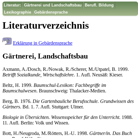
Literatur:
Gärtnerei und Landschaftsbau
Berufl. Bildung
Lexikographie
Gebärdensprache
Literaturverzeichnis
Erklärung in Gebärdensprache
Gärtnerei, Landschaftsbau
Axmann, A./Dosch, R./Nowak, R./Scherer, M./Utpatel, B. 1999.
Betrifft Sozialkunde, Wirtschaftslehre
. 1. Aufl. Neusäß: Kieser.
Beltz, H. 1999.
Baumschul-Lexikon: Fachbegriffe im
Baumschulwesen
. Braunschweig: Thalacker-Medien.
Berg, B. 1976.
Die Gartenbauliche Berufsschule. Grundwissen des
Gärtners
. Bd. 1. 7. Aufl. Stuttgart: Ulmer.
Biologie in Übersichten. Wissensspeicher für den Unterricht
. 1988.
11. Aufl. Berlin: Volk und Wissen.
Bott, H./Neugroda, M./Rötters, H.-U. 1998.
Gärtner/in. Das Buch