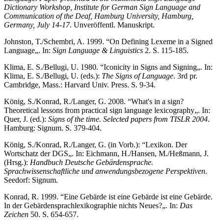
Dictionary Workshop, Institute for German Sign Language and
Communication of the Deaf, Hamburg University, Hamburg,
Germany, July 14-17
. Unveröffentl. Manuskript.
Johnston, T./Schembri, A. 1999. “On Defining Lexeme in a Signed
Language„. In:
Sign Language & Linguistics
2. S. 115-185.
Klima, E. S./Bellugi, U. 1980. “Iconicity in Signs and Signing„. In:
Klima, E. S./Bellugi, U. (eds.):
The Signs of Language
. 3rd pr.
Cambridge, Mass.: Harvard Univ. Press. S. 9-34.
König, S./Konrad, R./Langer, G. 2008. “What's in a sign?
Theoretical lessons from practical sign language lexicography„. In:
Quer, J. (ed.):
Signs of the time. Selected papers from TISLR 2004
.
Hamburg: Signum. S. 379-404.
König, S./Konrad, R./Langer, G. (in Vorb.): “Lexikon. Der
Wortschatz der DGS„. In: Eichmann, H./Hansen, M./Heßmann, J.
(Hrsg.):
Handbuch Deutsche Gebärdensprache.
Sprachwissenschaftliche und anwendungsbezogene Perspektiven
.
Seedorf: Signum.
Konrad, R. 1999. “Eine Gebärde ist eine Gebärde ist eine Gebärde.
In der Gebärdensprachlexikographie nichts Neues?„. In:
Das
Zeichen
50. S. 654-657.