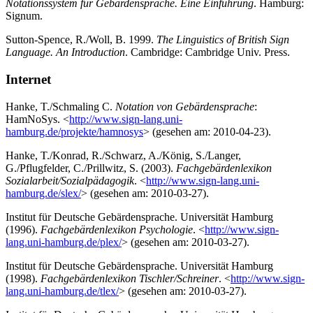
Notationssystem für Gebärdensprache. Eine Einführung
. Hamburg:
Signum.
Sutton-Spence, R./Woll, B. 1999.
The Linguistics of British Sign
Language. An Introduction
. Cambridge: Cambridge Univ. Press.
Internet
Hanke, T./Schmaling C.
Notation von Gebärdensprache
:
HamNoSys. <
http://www.sign-lang.uni-
hamburg.de/projekte/hamnosys
> (gesehen am: 2010-04-23).
Hanke, T./Konrad, R./Schwarz, A./König, S./Langer,
G./Pflugfelder, C./Prillwitz, S. (2003).
Fachgebärdenlexikon
Sozialarbeit/Sozialpädagogik
. <
http://www.sign-lang.uni-
hamburg.de/slex/
> (gesehen am: 2010-03-27).
Institut für Deutsche Gebärdensprache. Universität Hamburg
(1996).
Fachgebärdenlexikon Psychologie
. <
http://www.sign-
lang.uni-hamburg.de/plex/
> (gesehen am: 2010-03-27).
Institut für Deutsche Gebärdensprache. Universität Hamburg
(1998).
Fachgebärdenlexikon Tischler/Schreiner
. <
http://www.sign-
lang.uni-hamburg.de/tlex/
> (gesehen am: 2010-03-27).