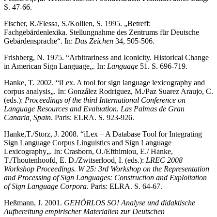
S. 47-66.
Fischer, R./Flessa, S./Kollien, S. 1995. „Betreff:
Fachgebärdenlexika. Stellungnahme des Zentrums für Deutsche
Gebärdensprache“. In:
Das Zeichen
34, 505-506.
Frishberg, N. 1975. “Arbitrariness and Iconicity. Historical Change
in American Sign Language„. In:
Language
51. S. 696-719.
Hanke, T. 2002. “iLex. A tool for sign language lexicography and
corpus analysis„. In: González Rodriguez, M./Paz Suarez Araujo, C.
(eds.):
Proceedings of the third International Conference on
Language Resources and Evaluation. Las Palmas de Gran
Canaria, Spain
. Paris: ELRA. S. 923-926.
Hanke,T./Storz, J. 2008. “iLex – A Database Tool for Integrating
Sign Language Corpus Linguistics and Sign Language
Lexicography„. In: Crasborn, O./Efthimiou, E./ Hanke,
T./Thoutenhoofd, E. D./Zwitserlood, I. (eds.):
LREC 2008
Workshop Proceedings. W 25: 3rd Workshop on the Representation
and Processing of Sign Languages: Construction and Exploitation
of Sign Language Corpora
. Paris: ELRA. S. 64-67.
Heßmann, J. 2001.
GEHÖRLOS SO! Analyse und didaktische
Aufbereitung empirischer Materialien zur Deutschen