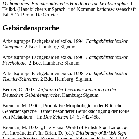
Dictionnaires. Ein internationales Handbuch zur Lexikographie
. 1.
Teilbd. (Handbücher zur Sprach- und Kommunikationswissenschaft
Bd. 5.1). Berlin: De Gruyter.
Gebärdensprache
Arbeitsgruppe Fachgebärdenlexika. 1994.
Fachgebärdenlexikon
Computer
. 2 Bde. Hamburg: Signum.
Arbeitsgruppe Fachgebärdenlexika. 1996.
Fachgebärdenlexikon
Psychologie
. 2 Bde. Hamburg: Signum.
Arbeitsgruppe Fachgebärdenlexika. 1998.
Fachgebärdenlexikon
Tischler/Schreiner
. 2 Bde. Hamburg: Signum.
Becker, C. 2003.
Verfahren der Lexikonerweiterung in der
Deutschen Gebärdensprache
. Hamburg: Signum.
Brennan, M. 1990. „Produktive Morphologie in der Britischen
Gebärdensprache - Unter besonderer Berücksichtigung der Rolle
von Metaphern“. In:
Das Zeichen
14. S. 442-458.
Brennan, M. 1993. „The Visual World of British Sign Language.
An Introduction“. In: Brien, D. (ed.):
Dictionary of British Sign
Language/English
. Reprint. London: Faber and Faber. S. 1-133.