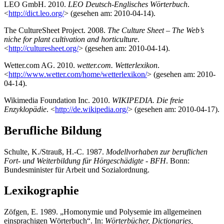
LEO GmbH. 2010.
LEO Deutsch-Englisches Wörterbuch
.
<
http://dict.leo.org/
> (gesehen am: 2010-04-14).
The CultureSheet Project. 2008.
The Culture Sheet – The Web’s
niche for plant cultivation and horticulture
.
<
http://culturesheet.org/
> (gesehen am: 2010-04-14).
Wetter.com AG. 2010.
wetter.com. Wetterlexikon
.
<
http://www.wetter.com/home/wetterlexikon/
> (gesehen am: 2010-
04-14).
Wikimedia Foundation Inc. 2010.
WIKIPEDIA. Die freie
Enzyklopädie
. <
http://de.wikipedia.org/
> (gesehen am: 2010-04-17).
Berufliche Bildung
Schulte, K./Strauß, H.-C. 1987.
Modellvorhaben zur beruflichen
Fort- und Weiterbildung für Hörgeschädigte - BFH
. Bonn:
Bundesminister für Arbeit und Sozialordnung.
Lexikographie
Zöfgen, E. 1989. „Homonymie und Polysemie im allgemeinen
einsprachigen Wörterbuch“. In:
Wörterbücher, Dictionaries,