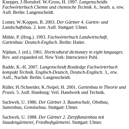
Knepper, J./Borsdorf. W./Gross, H. 1997.
Langenscheidts
Fachwörterbuch Chemie und chemische Technik
. 6., bearb. u. erw.
Aufl. Berlin: Langenscheidt.
Lomer, W./Koppen, R. 2003.
Der Gärtner 4. Garten- und
Landschaftsbau
. 2. korr. Aufl. Stuttgart: Ulmer.
Mühle, P. (Hrsg.). 1993.
Fachwörterbuch Landwirtschaft,
Gartenbau: Deutsch-Englisch
. Berlin: Hatier.
Nijdam, J. (ed.). 1961.
Horticultural dictionary in eight languages
.
Rev. and expanded ed. New York: Interscience Publ.
Radde, K.-H. 2007.
Langenscheidt Routledge Fachwörterbuch
kompakt Technik. Englisch-Deutsch, Deutsch-Englisch
. 3., erw.
Aufl., Nachdr. Berlin: Langenscheidt.
Rüller, H./Schneider, K./Seipel, H. 2001.
Gartenbau in Theorie und
Praxis
. 5. Aufl. Hamburg: Verl. Handwerk und Technik.
Sachweh, U. 1986.
Der Gärtner 3. Baumschule, Obstbau,
Samenbau, Gemüsebau
. Stuttgart: Ulmer.
Sachweh, U. 1988.
Der Gärtner 2. Zierpflanzenbau mit
Staudengärtnerei, Friedhofsgärtnerei
. Stuttgart: Ulmer.