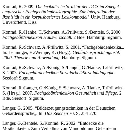
Konrad, R. 2009.
Die lexikalische Struktur der DGS im Spiegel
empirischer Fachgebärdenlexikographie. Zur Integration der
Ikonizität in ein korpusbasiertes Lexikonmodell
. Univ. Hamburg.
Unveröffentl. Diss.
Konrad, R./Hanke, T./Schwarz, A./Prillwitz, S./Bentele, S. 2000.
Fachgebärdenlexikon Hauswirtschaft
. 2 Bde. Hamburg: Signum.
Konrad, R./Schwarz, A./Prillwitz, S. 2001. “Fachgebärdenlexika„.
In: Leuninger, H./Wempe, K. (Hrsg.):
Gebärdensprachlinguistik
2000. Theorie und Anwendung
. Hamburg: Signum.
Konrad, R./Schwarz, A./König, S./Langer, G./Hanke, T./Prillwitz,
S. 2003.
Fachgebärdenlexikon Sozialarbeit/Sozialpädagogik
.
Seedorf: Signum.
Konrad, R./Langer, G./König, S./Schwarz, A./Hanke, T./Prillwitz,
S. (Hrsg.). 2007.
Fachgebärdenlexikon Gesundheit und Pflege
. 2
Bde. Seedorf: Signum.
Langer, G. 2005. “Bilderzeugungstechniken in der Deutschen
Gebärdensprache„. In:
Das Zeichen
70. S. 254-270.
Langer, G./Bentele, S./Konrad, R. 2002. “Entdecke die
Möglichkeiten. Zum Verhältnis von Mundbild und Gebärde in