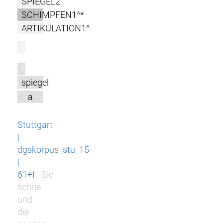
SPIEGEL2
SCHIMPFEN1^*
ARTIKULATION1^
l
m
spiegel
a
Stuttgart
|
dgskorpus_stu_15
|
61+f
Sie
schrie
und
die