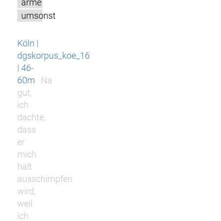
arme
umsonst
Köln |
dgskorpus_koe_16
| 46-
60m
Na
gut,
ich
dachte,
dass
er
mich
halt
ausschimpfen
wird,
weil
ich