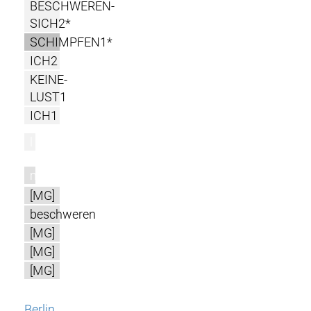
BESCHWEREN-
SICH2*
SCHIMPFEN1*
ICH2
KEINE-
LUST1
ICH1
l
m
[MG]
beschweren
[MG]
[MG]
[MG]
Berlin