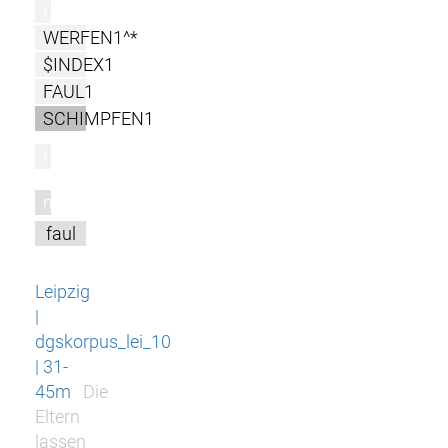
r
WERFEN1^*
$INDEX1
FAUL1
SCHIMPFEN1
l
m
faul
Leipzig
|
dgskorpus_lei_10
| 31-
45m
Die
Eltern
lassen