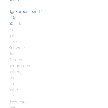
|
dgskorpus_ber_11
| 46-
60f
Ja,
es
gab
viele
Schwule,
die
Drogen
genommen
haben,
aber
ich
habe
sie
deswegen
nicht