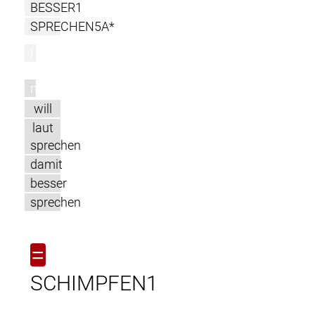
BESSER1
SPRECHEN5A*
l
m
will
laut
sprechen
damit
besser
sprechen
=
SCHIMPFEN1