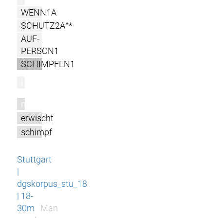
WENN1A
SCHUTZ2A^*
AUF-
PERSON1
SCHIMPFEN1
l
m
erwischt
schimpf
Stuttgart
|
dgskorpus_stu_18
| 18-
30m
Man