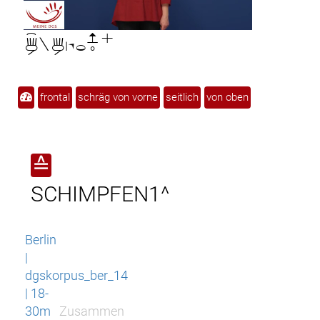

frontal
schräg von vorne
seitlich
von oben
≙
SCHIMPFEN1^
Berlin
|
dgskorpus_ber_14
| 18-
30m
Zusammen