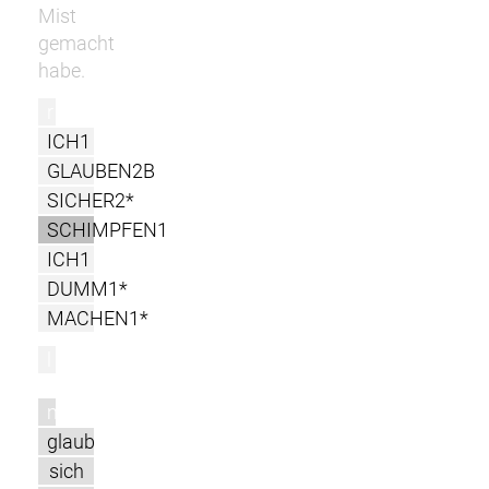
Mist
gemacht
habe.
r
ICH1
GLAUBEN2B
SICHER2*
SCHIMPFEN1
ICH1
DUMM1*
MACHEN1*
l
m
glaub
sich