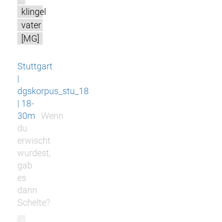
klingel
vater
[MG]
Stuttgart
|
dgskorpus_stu_18
| 18-
30m
Wenn
du
erwischt
wurdest,
gab
es
dann
Schelte?
r