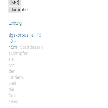
[MG]
dummheit
Leipzig
|
dgskorpus_lei_10
| 31-
45m
Stattdessen
schimpfen
sie
mit
den
Kindern,
weil
die
faul
seien.