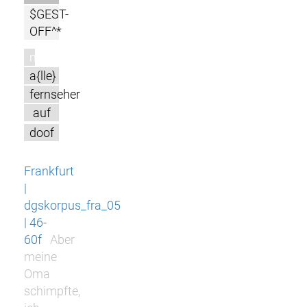
$GEST-
OFF^*
m
a{lle}
fernseher
auf
doof
Frankfurt
|
dgskorpus_fra_05
| 46-
60f
Aber
meine
Oma
schimpfte,