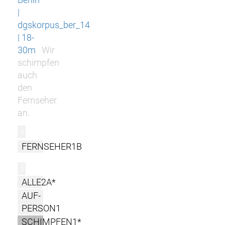
|
dgskorpus_ber_14
| 18-
30m
Wir
schimpfen
auch
den
Fernseher
an.
r
FERNSEHER1B
l
ALLE2A*
AUF-
PERSON1
SCHIMPFEN1*