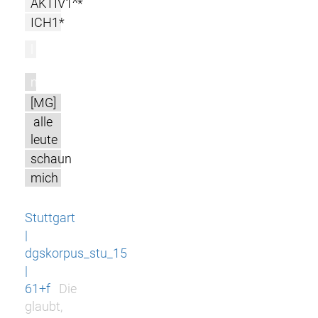
AKTIV1^*
ICH1*
l
m
[MG]
alle
leute
schaun
mich
Stuttgart
|
dgskorpus_stu_15
|
61+f
Die
glaubt,