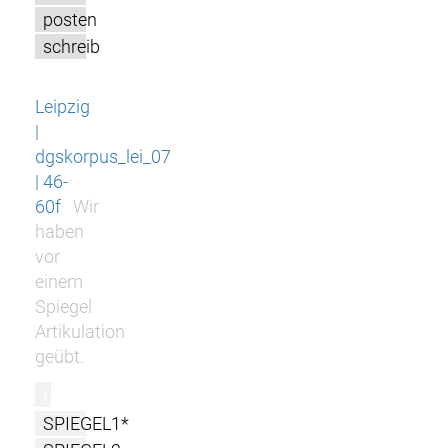
posten
schreib
Leipzig
|
dgskorpus_lei_07
| 46-
60f
Wir
haben
vor
einem
Spiegel
Artikulation
geübt.
r
SPIEGEL1*