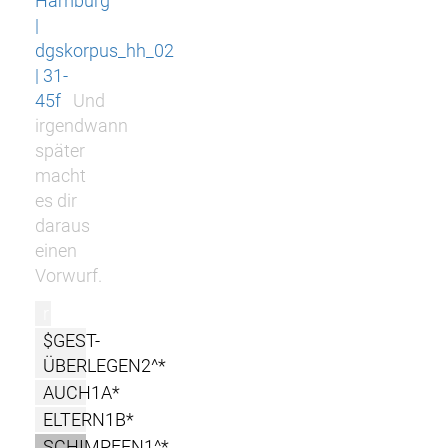
Hamburg
|
dgskorpus_hh_02
| 31-
45f
Und
irgendwann
später
macht
es dir
daraus
einen
Vorwurf.
r
$GEST-
ÜBERLEGEN2^*
AUCH1A*
ELTERN1B*
SCHIMPFEN1^*