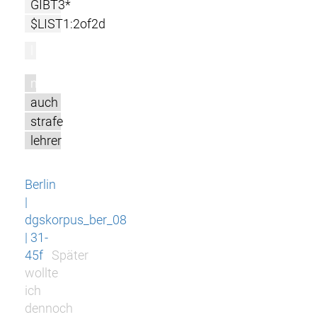
GIBT3*
$LIST1:2of2d
l
m
auch
strafe
lehrer
Berlin
|
dgskorpus_ber_08
| 31-
45f
Später
wollte
ich
dennoch