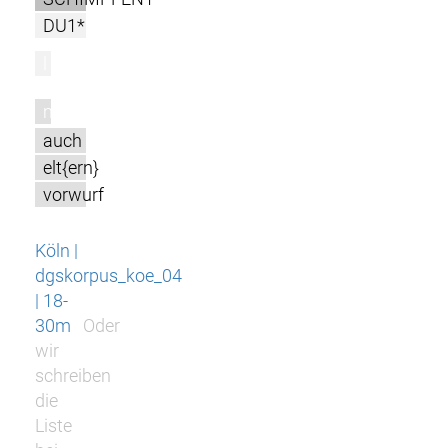
DU1*
l
m
auch
elt{ern}
vorwurf
Köln |
dgskorpus_koe_04
| 18-
30m
Oder
wir
schreiben
die
Liste