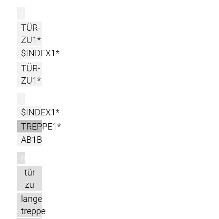
r
TÜR-
ZU1*
$INDEX1*
TÜR-
ZU1*
l
$INDEX1*
TREPPE1*
AB1B
m
tür
zu
lange
treppe