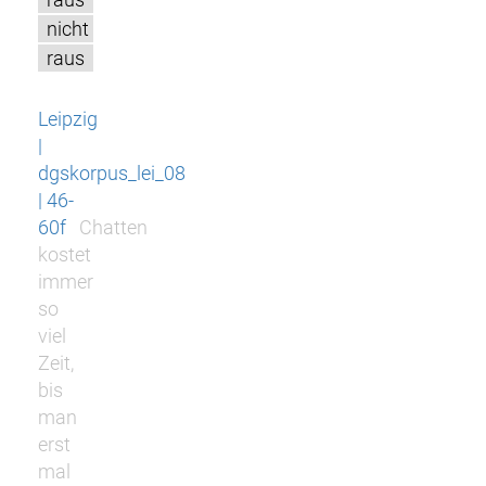
nicht
raus
Leipzig
|
dgskorpus_lei_08
| 46-
60f
Chatten
kostet
immer
so
viel
Zeit,
bis
man
erst
mal