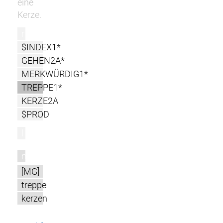
eine
Kerze.
r
$INDEX1*
GEHEN2A*
MERKWÜRDIG1*
TREPPE1*
KERZE2A
$PROD
l
m
[MG]
treppe
kerzen