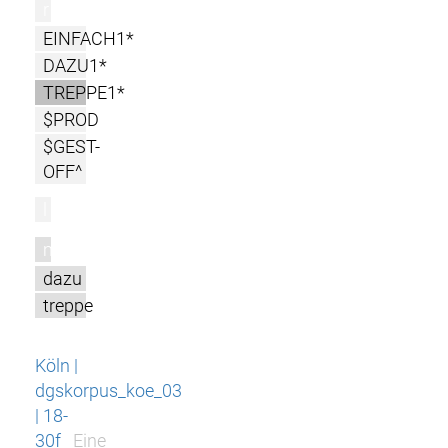
r
EINFACH1*
DAZU1*
TREPPE1*
$PROD
$GEST-
OFF^
l
m
dazu
treppe
Köln |
dgskorpus_koe_03
| 18-
30f
Eine