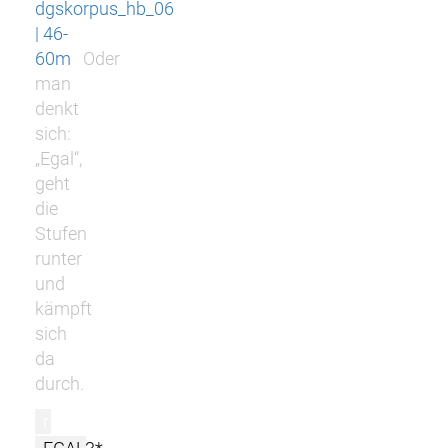
dgskorpus_hb_06
| 46-
60m
Oder
man
denkt
sich:
„Egal“,
geht
die
Stufen
runter
und
kämpft
sich
da
durch.
r