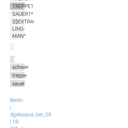
TREPPE1
SAUER1*
$$EXTRA-
LING-
MAN^
l
m
schwer
treppe
sauer
Berlin
|
dgskorpus_ber_09
| 18-