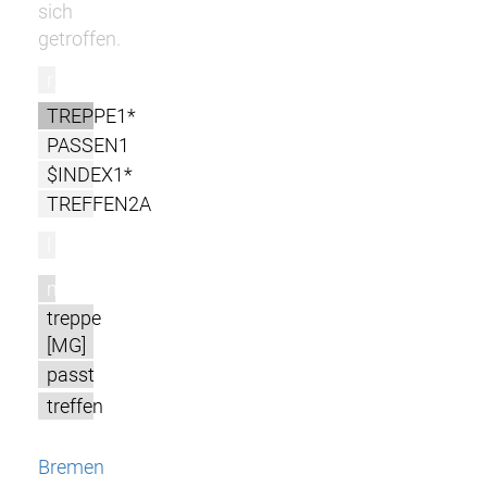
sich
getroffen.
r
TREPPE1*
PASSEN1
$INDEX1*
TREFFEN2A
l
m
treppe
[MG]
passt
treffen
Bremen