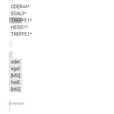
ODER4A*
EGAL3*
TREPPE1*
HEISS1*
TREPPE1*
l
m
oder
egal
[MG]
heiß
[MG]
Bremen
|