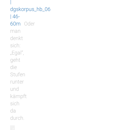
|
dgskorpus_hb_06
| 46-
60m
Oder
man
denkt
sich:
„Egal“,
geht
die
Stufen
runter
und
kämpft
sich
da
durch.
r