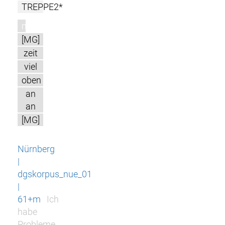
TREPPE2*
m
[MG]
zeit
viel
oben
an
an
[MG]
Nürnberg
|
dgskorpus_nue_01
|
61+m
Ich
habe
Probleme,