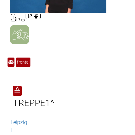

frontal
≙
TREPPE1^
Leipzig
|