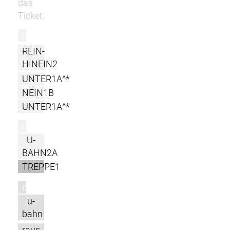
das
Ticket.
r
REIN-
HINEIN2
UNTER1A^*
NEIN1B
UNTER1A^*
l
U-
BAHN2A
TREPPE1
m
u-
bahn
raus