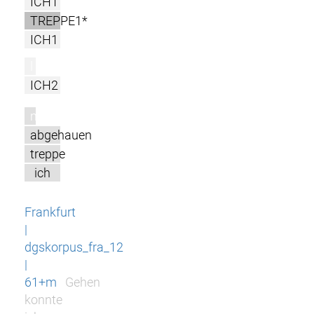
ICH1
TREPPE1*
ICH1
l
ICH2
m
abgehauen
treppe
ich
Frankfurt
|
dgskorpus_fra_12
|
61+m
Gehen
konnte