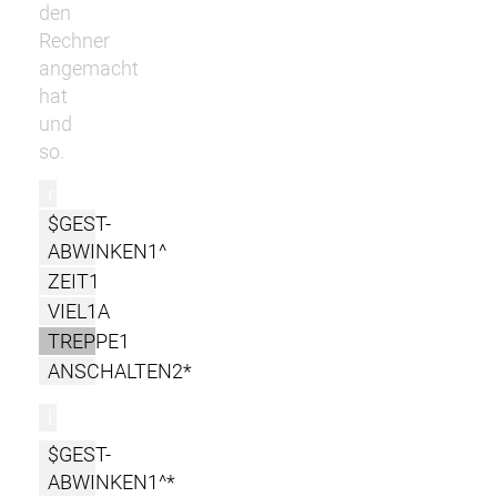
den
Rechner
angemacht
hat
und
so.
r
$GEST-
ABWINKEN1^
ZEIT1
VIEL1A
TREPPE1
ANSCHALTEN2*
l
$GEST-
ABWINKEN1^*