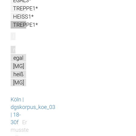
EGAL3*
TREPPE1*
HEISS1*
TREPPE1*
l
m
egal
[MG]
heiß
[MG]
Köln |
dgskorpus_koe_03
| 18-
30f
Er
musste