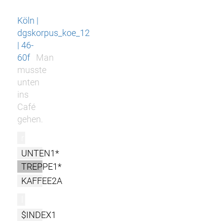
Köln |
dgskorpus_koe_12
| 46-
60f
Man
musste
unten
ins
Café
gehen.
r
UNTEN1*
TREPPE1*
KAFFEE2A
l
$INDEX1