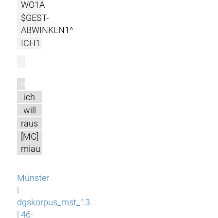
WO1A
$GEST-
ABWINKEN1^
ICH1
l
m
ich
will
raus
[MG]
miau
Münster
|
dgskorpus_mst_13
| 46-