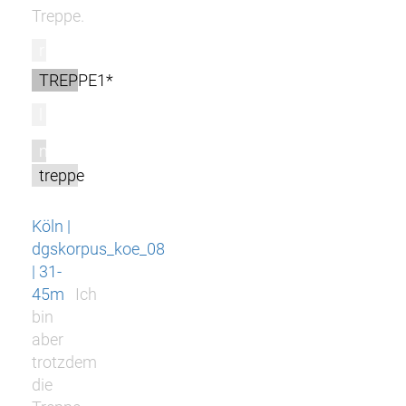
Treppe.
r
TREPPE1*
l
m
treppe
Köln |
dgskorpus_koe_08
| 31-
45m
Ich
bin
aber
trotzdem
die