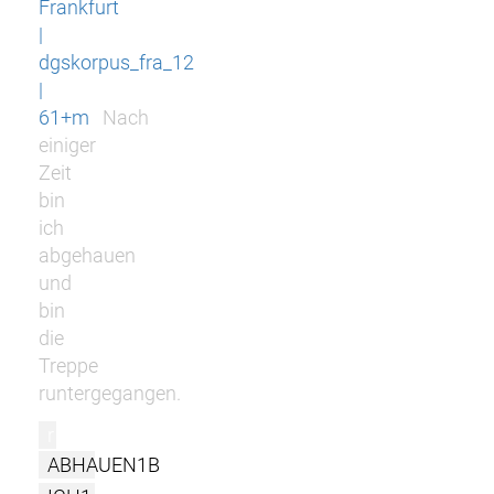
Frankfurt
|
dgskorpus_fra_12
|
61+m
Nach
einiger
Zeit
bin
ich
abgehauen
und
bin
die
Treppe
runtergegangen.
r
ABHAUEN1B