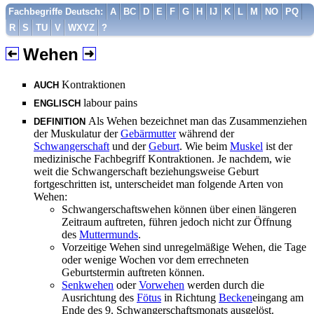
Fachbegriffe Deutsch:
A
BC
D
E
F
G
H
IJ
K
L
M
NO
PQ
R
S
TU
V
WXYZ
?
Wehen
Kontraktionen
AUCH
labour pains
ENGLISCH
Als Wehen bezeichnet man das Zusammenziehen
DEFINITION
der Muskulatur der
Gebärmutter
während der
Schwangerschaft
und der
Geburt
. Wie beim
Muskel
ist der
medizinische Fachbegriff Kontraktionen. Je nachdem, wie
weit die Schwangerschaft beziehungsweise Geburt
fortgeschritten ist, unterscheidet man folgende Arten von
Wehen:
Schwangerschaftswehen können über einen längeren
Zeitraum auftreten, führen jedoch nicht zur Öffnung
des
Muttermunds
.
Vorzeitige Wehen sind unregelmäßige Wehen, die Tage
oder wenige Wochen vor dem errechneten
Geburtstermin auftreten können.
Senkwehen
oder
Vorwehen
werden durch die
Ausrichtung des
Fötus
in Richtung
Becken
eingang am
Ende des 9. Schwangerschaftsmonats ausgelöst.