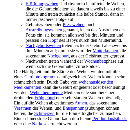
Eröffnungswehen
sind rhythmisch auftretende Wehen,
die die Geburt einleiten; sie dauern jeweils bis zu einer
Minute und treten zunächst alle halbe Stunde, dann in
immer rascherer Folge auf.
Geburtswehen oder
Presswehen
, auch
Austreibungswehen
genannt, leiten das Austreiben des
Fötus ein; sie kommen alle zwei bis drei Minuten und
pressen den
Kopf
des Babys durch den Muttermund.
Nachgeburtswehen
treten nach der Geburt alle zwei bis
drei Minuten auf; durch sie wird der
Mutterkuchen
, die
sogenannte
Nachgeburt
, aus der Gebärmutter gepresst.
Nachwehen treten während der
Wochenbett
phase auf,
wenn sich die Gebärmutter zurückbildet.
Die Häufigkeit und die Stärke der Wehen werden mithilfe
eines
Cardiotokogramms
aufgezeichnet. Wehen können sehr
schmerzhaft sein. Durch Gabe von
wehenauslösenden
Medikamenten
kann die Geburt eingeleitet oder beschleunigt
werden.
Wehenhemmende
Medikamente sind bei einer
drohenden
Frühgeburt
oder sehr starken Wehen notwendig.
Ein auf die Wehen abgestimmtes
Atmen
, das sogenannte
Veratmen
der Wehen, und
Entspannungs
übungen können
helfen, die
Schmerzen
für die Frau erträglicher zu machen.
Eine schmerzfreie Geburt kann durch eine
Periduralanästhesie
oder eine
Narkose
erreicht werden.