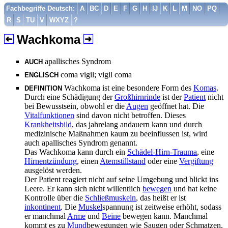
Fachbegriffe Deutsch:
A
BC
D
E
F
G
H
IJ
K
L
M
NO
PQ
R
S
TU
V
WXYZ
?
Wachkoma
apallisches Syndrom
AUCH
coma vigil; vigil coma
ENGLISCH
Wachkoma ist eine besondere Form des
Komas
.
DEFINITION
Durch eine Schädigung der
Großhirnrinde
ist der
Patient
nicht
bei Bewusstsein, obwohl er die
Augen
geöffnet hat. Die
Vitalfunktionen
sind davon nicht betroffen. Dieses
Krankheitsbild
, das jahrelang andauern kann und durch
medizinische Maßnahmen kaum zu beeinflussen ist, wird
auch apallisches Syndrom genannt.
Das Wachkoma kann durch ein
Schädel-Hirn-Trauma
, eine
Hirnentzündung
, einen
Atemstillstand
oder eine
Vergiftung
ausgelöst werden.
Der Patient reagiert nicht auf seine Umgebung und blickt ins
Leere. Er kann sich nicht willentlich
bewegen
und hat keine
Kontrolle über die
Schließmuskeln
, das heißt er ist
inkontinent
. Die
Muskel
spannung ist zeitweise erhöht, sodass
er manchmal
Arme
und
Beine
bewegen kann. Manchmal
kommt es zu
Mund
bewegungen wie Saugen oder Schmatzen.