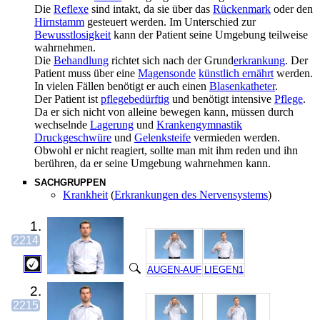
Die
Reflexe
sind intakt, da sie über das
Rückenmark
oder den
Hirnstamm
gesteuert werden. Im Unterschied zur
Bewusstlosigkeit
kann der Patient seine Umgebung teilweise
wahrnehmen.
Die
Behandlung
richtet sich nach der Grund
erkrankung
. Der
Patient muss über eine
Magensonde
künstlich ernährt
werden.
In vielen Fällen benötigt er auch einen
Blasenkatheter
.
Der Patient ist
pflegebedürftig
und benötigt intensive
Pflege
.
Da er sich nicht von alleine bewegen kann, müssen durch
wechselnde
Lagerung
und
Krankengymnastik
Druckgeschwüre
und
Gelenksteife
vermieden werden.
Obwohl er nicht reagiert, sollte man mit ihm reden und ihn
berühren, da er seine Umgebung wahrnehmen kann.
SACHGRUPPEN
Krankheit
(
Erkrankungen des Nervensystems
)
1.
2214
AUGEN-AUF
LIEGEN1
2.
2215