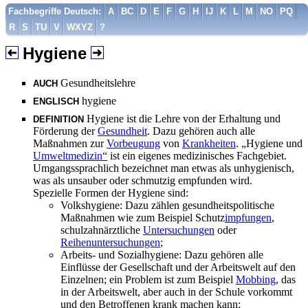
Fachbegriffe Deutsch:
A
BC
D
E
F
G
H
IJ
K
L
M
NO
PQ
R
S
TU
V
WXYZ
?
Hygiene
Gesundheitslehre
AUCH
hygiene
ENGLISCH
Hygiene ist die Lehre von der Erhaltung und
DEFINITION
Förderung der
Gesundheit
. Dazu gehören auch alle
Maßnahmen zur
Vorbeugung
von
Krankheiten
. „Hygiene und
Umweltmedizin“
ist ein eigenes medizinisches Fachgebiet.
Umgangssprachlich bezeichnet man etwas als unhygienisch,
was als unsauber oder schmutzig empfunden wird.
Spezielle Formen der Hygiene sind:
Volkshygiene: Dazu zählen gesundheitspolitische
Maßnahmen wie zum Beispiel Schutz
impfungen
,
schulzahnärztliche
Untersuchungen
oder
Reihenuntersuchungen
;
Arbeits- und Sozialhygiene: Dazu gehören alle
Einflüsse der Gesellschaft und der Arbeitswelt auf den
Einzelnen; ein Problem ist zum Beispiel
Mobbing
, das
in der Arbeitswelt, aber auch in der Schule vorkommt
und den Betroffenen krank machen kann;