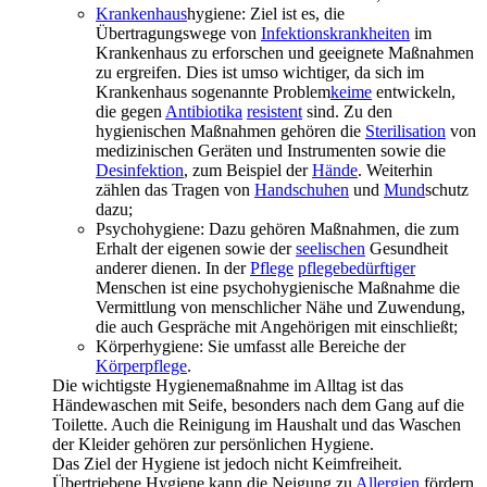
Krankenhaus
hygiene: Ziel ist es, die
Übertragungswege von
Infektionskrankheiten
im
Krankenhaus zu erforschen und geeignete Maßnahmen
zu ergreifen. Dies ist umso wichtiger, da sich im
Krankenhaus sogenannte Problem
keime
entwickeln,
die gegen
Antibiotika
resistent
sind. Zu den
hygienischen Maßnahmen gehören die
Sterilisation
von
medizinischen Geräten und Instrumenten sowie die
Desinfektion
, zum Beispiel der
Hände
. Weiterhin
zählen das Tragen von
Handschuhen
und
Mund
schutz
dazu;
Psychohygiene: Dazu gehören Maßnahmen, die zum
Erhalt der eigenen sowie der
seelischen
Gesundheit
anderer dienen. In der
Pflege
pflegebedürftiger
Menschen ist eine psychohygienische Maßnahme die
Vermittlung von menschlicher Nähe und Zuwendung,
die auch Gespräche mit Angehörigen mit einschließt;
Körperhygiene: Sie umfasst alle Bereiche der
Körperpflege
.
Die wichtigste Hygienemaßnahme im Alltag ist das
Händewaschen mit Seife, besonders nach dem Gang auf die
Toilette. Auch die Reinigung im Haushalt und das Waschen
der Kleider gehören zur persönlichen Hygiene.
Das Ziel der Hygiene ist jedoch nicht Keimfreiheit.
Übertriebene Hygiene kann die Neigung zu
Allergien
fördern,