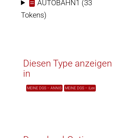
=
AUTOBAHN1
(33
Tokens)
Diesen Type anzeigen
in
MEINE DGS – ANNIS
MEINE DGS – iLex