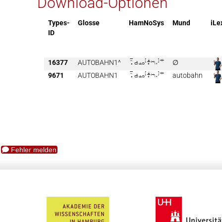
Download-Optionen
Types-
Glosse
HamNoSys
Mund
iLe
ID
16377
AUTOBAHN1^

∅
9671
AUTOBAHN1

autobahn
Fehler melden