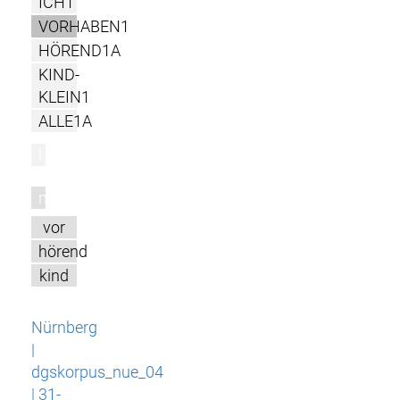
ICH1
VORHABEN1
HÖREND1A
KIND-
KLEIN1
ALLE1A
l
m
vor
hörend
kind
Nürnberg
|
dgskorpus_nue_04
| 31-