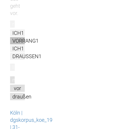
geht
vor.
r
ICH1
VORRANG1
ICH1
DRAUSSEN1
l
m
vor
draußen
Köln |
dgskorpus_koe_19
| 31-