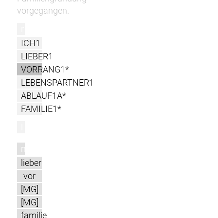
vorgegangen.
r
ICH1
LIEBER1
VORRANG1*
LEBENSPARTNER1
ABLAUF1A*
FAMILIE1*
l
m
lieber
vor
[MG]
[MG]
familie