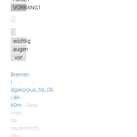
VORRANG1
l
m
wichtig
augen
vor
Bremen
|
dgskorpus_hb_06
| 46-
60m
Dass
man
da
rauskommt,
das