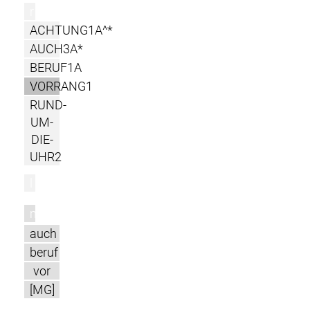
r
ACHTUNG1A^*
AUCH3A*
BERUF1A
VORRANG1
RUND-
UM-
DIE-
UHR2
l
m
auch
beruf
vor
[MG]