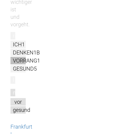
wichtiger
ist
und
vorgeht.
r
ICH1
DENKEN1B
VORRANG1
GESUND5
l
m
vor
gesund
Frankfurt