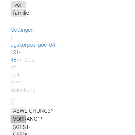
vor
familie
Göttingen
|
dgskorpus_goe_04
| 31-
45m
Das
ist
halt
eine
Ablenkung.
r
ABWEICHUNG3^
VORRANG1*
$GEST-
OFF^*