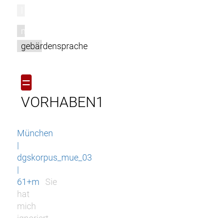
l
m
gebärdensprache
=
VORHABEN1
München
|
dgskorpus_mue_03
|
61+m
Sie
hat
mich