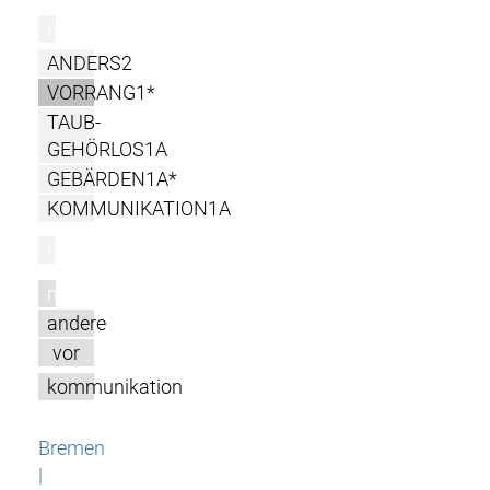
r
ANDERS2
VORRANG1*
TAUB-
GEHÖRLOS1A
GEBÄRDEN1A*
KOMMUNIKATION1A
l
m
andere
vor
kommunikation
Bremen
|