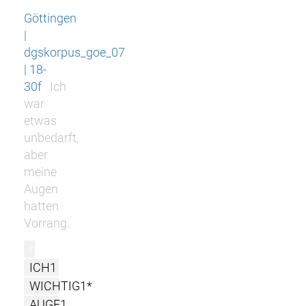
Göttingen
|
dgskorpus_goe_07
| 18-
30f
Ich
war
etwas
unbedarft,
aber
meine
Augen
hatten
Vorrang.
r
ICH1
WICHTIG1*
AUGE1