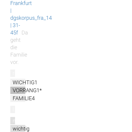
Frankfurt
|
dgskorpus_fra_14
| 31-
45f
Da
geht
die
Familie
vor.
r
WICHTIG1
VORRANG1*
FAMILIE4
l
m
wichtig