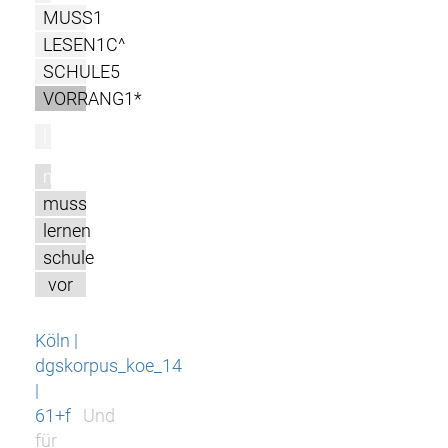
MUSS1
LESEN1C^
SCHULE5
VORRANG1*
l
m
muss
lernen
schule
vor
Köln |
dgskorpus_koe_14
|
61+f
Und
für