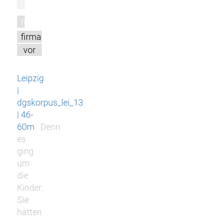
l
m
firma
vor
Leipzig
|
dgskorpus_lei_13
| 46-
60m
Denn
es
ging
um
die
Kinder.
Sie
hatten