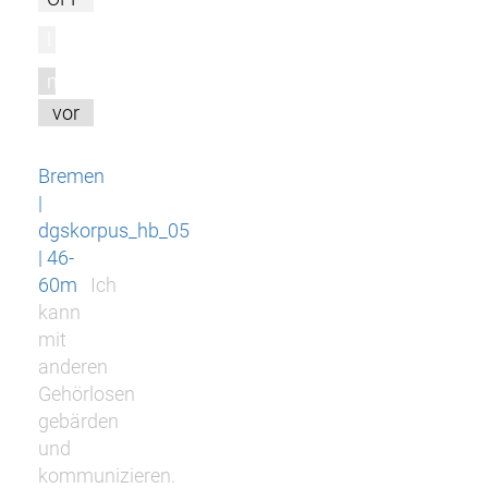
l
m
vor
Bremen
|
dgskorpus_hb_05
| 46-
60m
Ich
kann
mit
anderen
Gehörlosen
gebärden
und
kommunizieren.