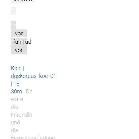
l
m
vor
fahrrad
vor
Köln |
dgskorpus_koe_01
| 18-
30m
Da
wäre
die
Freundin
und
die
Familiengründung