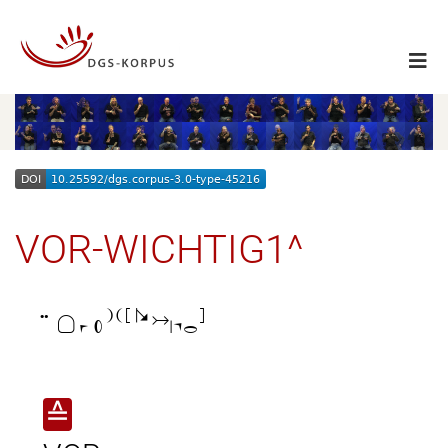
VOR-WICHTIG1^

≙