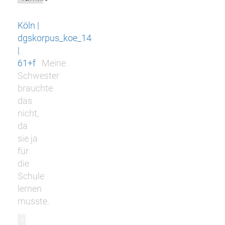
Köln |
dgskorpus_koe_14
|
61+f
Meine
Schwester
brauchte
das
nicht,
da
sie ja
für
die
Schule
lernen
musste.
r