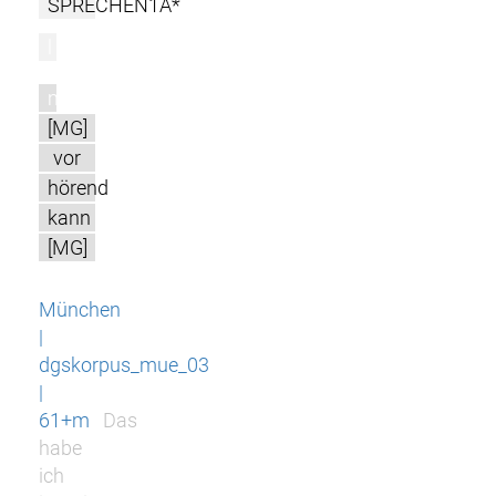
SPRECHEN1A*
l
m
[MG]
vor
hörend
kann
[MG]
München
|
dgskorpus_mue_03
|
61+m
Das
habe
ich