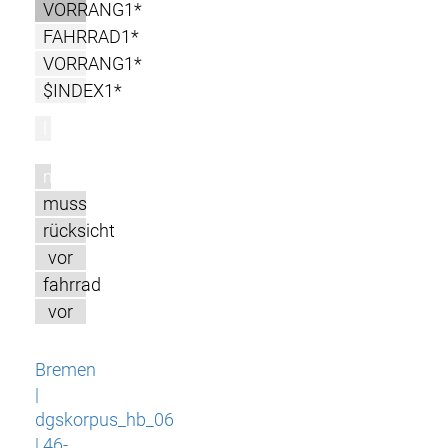
VORRANG1*
FAHRRAD1*
VORRANG1*
$INDEX1*
l
m
muss
rücksicht
vor
fahrrad
vor
Bremen
|
dgskorpus_hb_06
| 46-