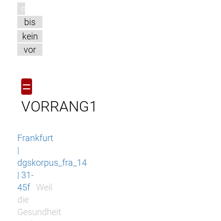
m
bis
kein
vor
=
VORRANG1
Frankfurt
|
dgskorpus_fra_14
| 31-
45f
Weil
die
Gesundheit