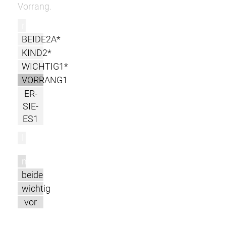
Vorrang.
r
BEIDE2A*
KIND2*
WICHTIG1*
VORRANG1
ER-
SIE-
ES1
l
m
beide
wichtig
vor