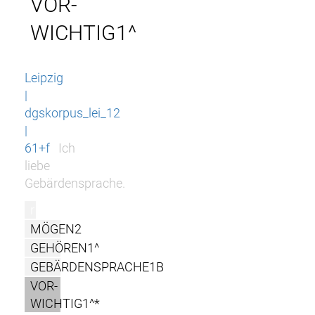
VOR-
WICHTIG1^
Leipzig
|
dgskorpus_lei_12
|
61+f
Ich
liebe
Gebärdensprache.
r
MÖGEN2
GEHÖREN1^
GEBÄRDENSPRACHE1B
VOR-
WICHTIG1^*