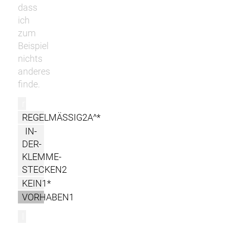
dass
ich
zum
Beispiel
nichts
anderes
finde.
r
REGELMÄSSIG2A^*
IN-
DER-
KLEMME-
STECKEN2
KEIN1*
VORHABEN1
l