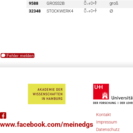
9588
GROSS2B

groß
32348
STOCKWERK4

∅
Fehler melden
Kontakt
Impressum
www.facebook.com/meinedgs
Datenschutz