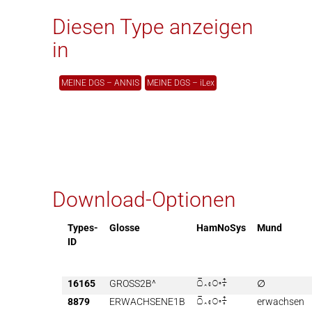
Diesen Type anzeigen
in
MEINE DGS – ANNIS
MEINE DGS – iLex
Download-Optionen
Types-
Glosse
HamNoSys
Mund
ID
16165
GROSS2B^

∅
8879
ERWACHSENE1B

erwachsen