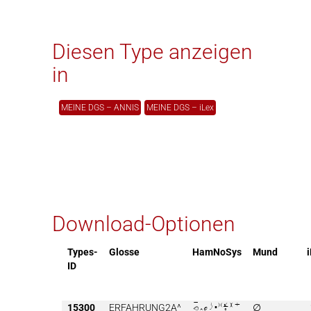
Diesen Type anzeigen
in
MEINE DGS – ANNIS
MEINE DGS – iLex
Download-Optionen
Types-
Glosse
HamNoSys
Mund
ID
15300
ERFAHRUNG2A^

∅