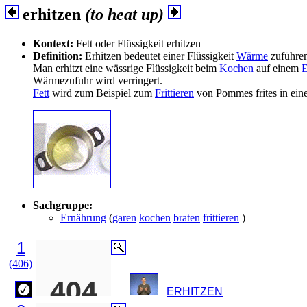
erhitzen
(to heat up)
Kontext:
Fett oder Flüssigkeit erhitzen
Definition:
Erhitzen bedeutet einer Flüssigkeit
Wärme
zuführen,
Man erhitzt eine wässrige Flüssigkeit beim
Kochen
auf einem
E
Wärmezufuhr wird verringert.
Fett
wird zum Beispiel zum
Frittieren
von Pommes frites in ein
Sachgruppe:
Ernährung
(
garen
kochen
braten
frittieren
)
1
(406)
ERHITZEN