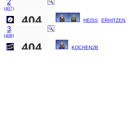
2
(407)
HEISS
ERHITZEN
3
(408)
KOCHEN2B