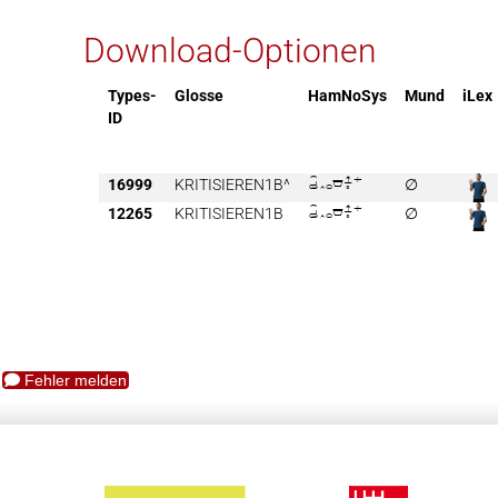
Download-Optionen
Types-
Glosse
HamNoSys
Mund
iLex
ID
16999
KRITISIEREN1B^

∅
12265
KRITISIEREN1B

∅
Fehler melden