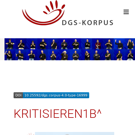
KRITISIEREN1B^