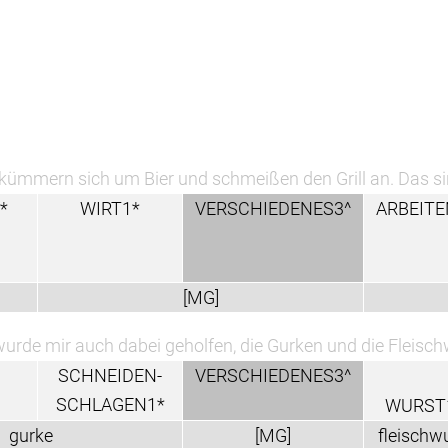
 kümmern sich um Bier und schmeißen den Grill an. Das si
*
WIRT1*
VERSCHIEDENES3^
ARBEITE
[MG]
wurde mir auch dabei geholfen, die Gurken und die Fleisch
SCHNEIDEN-
VERSCHIEDENES3^
SCHLAGEN1*
WURST
gurke
[MG]
fleischw