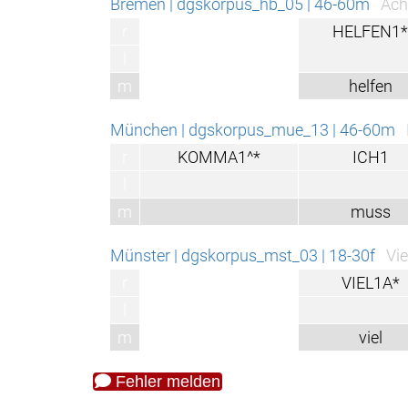
Bremen | dgskorpus_hb_05 | 46-60m
Ach
r
HELFEN1*
l
m
helfen
München | dgskorpus_mue_13 | 46-60m
r
KOMMA1^*
ICH1
l
m
muss
Münster | dgskorpus_mst_03 | 18-30f
Vie
r
VIEL1A*
l
m
viel
Fehler melden