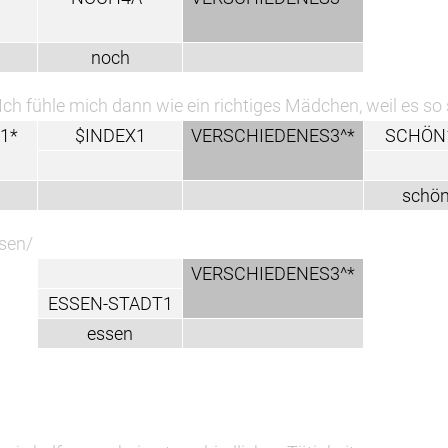
noch
Ich fühle mich dann wie ein richtiges Mädchen, weil es so 
1*
$INDEX1
VERSCHIEDENES3^*
SCHÖN
schö
ssen/
VERSCHIEDENES3^*
ESSEN-STADT1
essen