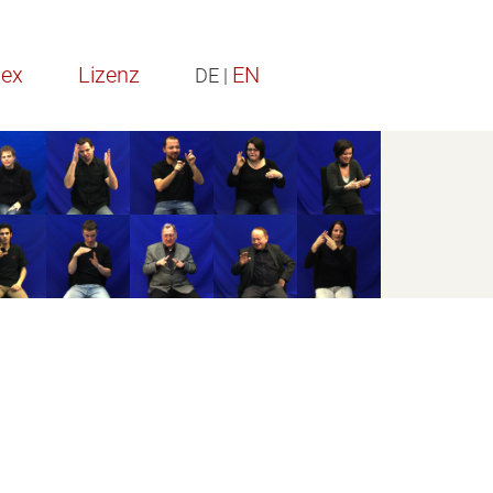
dex
Lizenz
EN
DE |