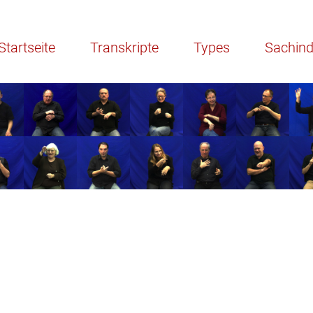
Startseite
Transkripte
Types
Sachin
^