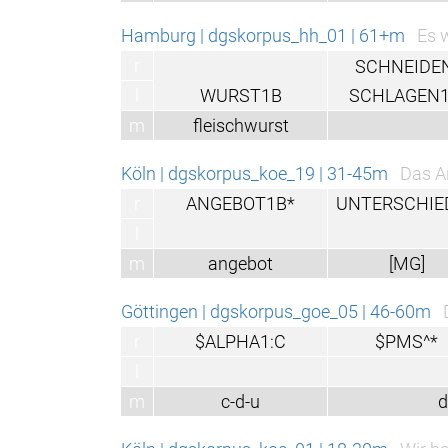
Hamburg | dgskorpus_hh_01 | 61+m
Es 
r
SCHNEIDE
l
WURST1B
SCHLAGEN1
m
fleischwurst
Köln | dgskorpus_koe_19 | 31-45m
Das An
r
ANGEBOT1B*
UNTERSCHIE
l
m
angebot
[MG]
Göttingen | dgskorpus_goe_05 | 46-60m
r
$ALPHA1:C
$PMS^*
l
m
c-d-u
d