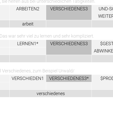
, sie helfen aus bei unterschiedlichen Tätigkeiten.
ARBEITEN2
VERSCHIEDENES3
UND-S
WEITE
arbeit
Das war sehr viel zu lernen und sehr kompliziert.
LERNEN1*
VERSCHIEDENES3
$GEST
ABWINKE
l Verschiedenes, zum Beispiel Urwald/
VERSCHIEDEN1
VERSCHIEDENES3*
$PRO
verschiedenes