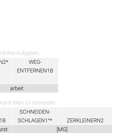
nd ihre Aufgaben.
N2*
WEG-
ENTFERNEN1B
arbeit
wurst klein zu schneiden.
SCHNEIDEN-
1B
SCHLAGEN1^*
ZERKLEINERN2
urst
[MG]