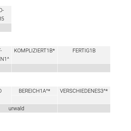
O-
R5
-
KOMPLIZIERT1B*
FERTIG1B
N1^
D
BEREICH1A^*
VERSCHIEDENES3^*
urwald