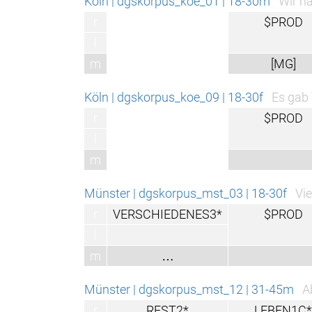
Köln | dgskorpus_koe_01 | 18-30m
Wir ha
r
$PROD
l
m
[MG]
Köln | dgskorpus_koe_09 | 18-30f
Es gab 
r
$PROD
l
m
Münster | dgskorpus_mst_03 | 18-30f
Vie
r
VERSCHIEDENES3*
$PROD
l
m
…
Münster | dgskorpus_mst_12 | 31-45m
A
r
REST2*
LEBEN1C*