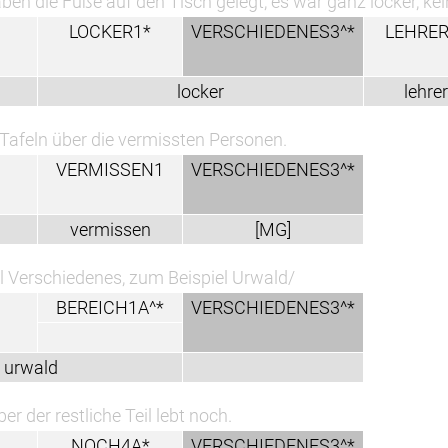
ben die Füße auf den Tisch gelegt, es war ganz locker, kei
LOCKER1*
VERSCHIEDENES3^*
LEHRER
locker
lehrer
Tafeln über die vermissten Personen.
VERMISSEN1
VERSCHIEDENES3^*
vermissen
[MG]
l Verschiedenes, zum Beispiel Urwald/
BEREICH1A^*
VERSCHIEDENES3^*
urwald
ber der restliche Teil lebt noch.
NOCH4A*
VERSCHIEDENES3^*