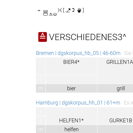

VERSCHIEDENES3^
≙
Bremen | dgskorpus_hb_05 | 46-60m
Sie
r
BIER4*
GRILLEN1A
l
m
bier
grill
Hamburg | dgskorpus_hh_01 | 61+m
Es 
r
l
HELFEN1*
GURKE1B
m
helfen