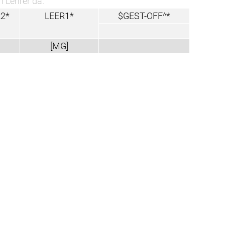
n Lehrer da.
2*
LEER1*
$GEST-OFF^*
[MG]