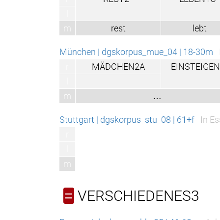
l
m
rest
lebt
München | dgskorpus_mue_04 | 18-30m
r
MÄDCHEN2A
EINSTEIGEN
l
m
…
Stuttgart | dgskorpus_stu_08 | 61+f
In E
r
l
m
VERSCHIEDENES3
=