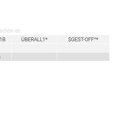
schön ist.
1B
ÜBERALL1*
$GEST-OFF^*
n