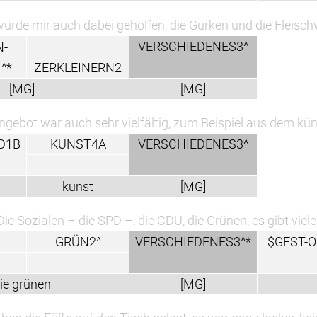
wurde mir auch dabei geholfen, die Gurken und die Fleisch
VERSCHIEDENES3^
N-
^*
ZERKLEINERN2
[MG]
[MG]
gebot war auch sehr vielfältig, zum Beispiel aus dem kün
D1B
KUNST4A
VERSCHIEDENES3^
kunst
[MG]
Die Sozialen – die SPD –, die CDU, die Grünen, es gibt viel
GRÜN2^
VERSCHIEDENES3^*
$GEST-O
ie grünen
[MG]