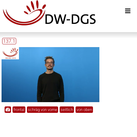
137.1
frontal
schräg von vorne
seitlich
von oben