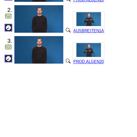
2.
25
AUSBREITEN1A
3.
26
PROD.ALGEN20