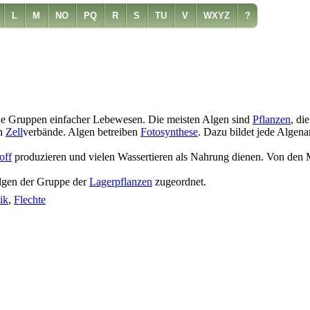
L
M
NO
PQ
R
S
TU
V
WXYZ
?
ne Gruppen einfacher Lebewesen. Die meisten Algen sind
Pflanzen
, di
en
Zell
verbände. Algen betreiben
Fotosynthese
. Dazu bildet jede Algen
off
produzieren und vielen Wassertieren als Nahrung dienen. Von den
Algen der Gruppe der
Lagerpflanzen
zugeordnet.
ik
,
Flechte