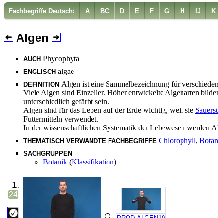
Fachbegriffe Deutsch:
A
BC
D
E
F
G
H
IJ
K
Algen
Phycophyta
AUCH
algae
ENGLISCH
Algen ist eine Sammelbezeichnung für verschiede
DEFINITION
Viele Algen sind Einzeller. Höher entwickelte Algenarten bild
unterschiedlich gefärbt sein.
Algen sind für das Leben auf der Erde wichtig, weil sie
Sauerst
Futtermitteln verwendet.
In der wissenschaftlichen Systematik der Lebewesen werden 
Chlorophyll
,
Botan
THEMATISCH VERWANDTE FACHBEGRIFFE
SACHGRUPPEN
Botanik
(
Klassifikation
)
1.
24
PROD.ALGEN10