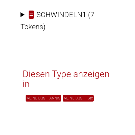
=
SCHWINDELN1
(7
Tokens)
Diesen Type anzeigen
in
MEINE DGS – ANNIS
MEINE DGS – iLex