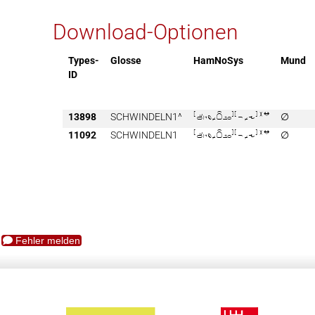
Download-Optionen
Types-
Glosse
HamNoSys
Mund
ID
13898
SCHWINDELN1^

∅
11092
SCHWINDELN1

∅
Fehler melden