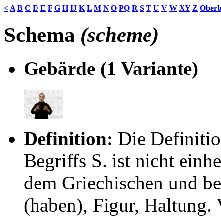
<
A
B
C
D
E
F
G
H
IJ
K
L
M
N
O
PQ
R
S
T
U
V
W
XY
Z
Oberb
Schema
(scheme)
Gebärde (1 Variante)
Definition:
Die Definiti
Begriffs S. ist nicht einh
dem Griechischen und be
(haben), Figur, Haltung. 