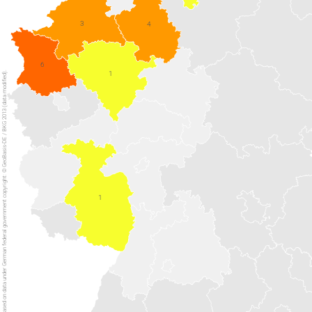
3
4
6
1
The map displayed is based on data under German federal government copyright: © GeoBasis-DE / BKG 2013 (data modified).
1