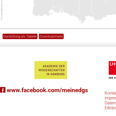
Darstellung als Tabelle
Download Karte
www.facebook.com/meinedgs
Konta
Impre
Daten
Erklär