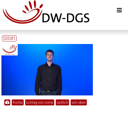
500#1
frontal
schräg von vorne
seitlich
von oben