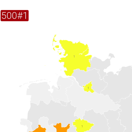
500#1
1
1
1