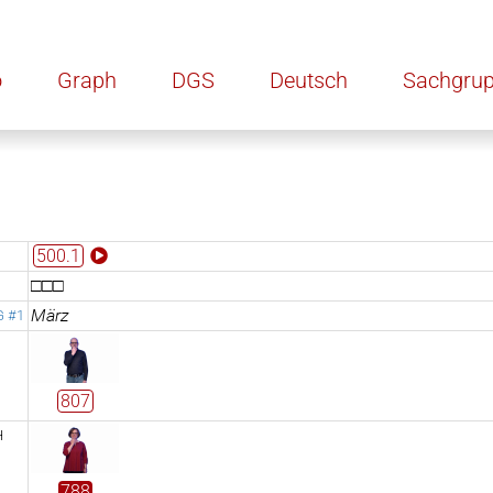
o
Graph
DGS
Deutsch
Sachgru
500.1
□□□
März
 #1
807
H
788