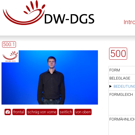
Intr
500.1
500
FORM
BELEGLAGE
BEDEUTUNG
FORMGLEICH
frontal
schräg von vorne
seitlich
von oben
FORMÄHNLIC