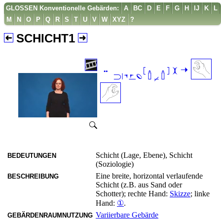
GLOSSEN Konventionelle Gebärden:
A
BC
D
E
F
G
H
IJ
K
L
M
N
O
P
Q
R
S
T
U
V
W
XYZ
?
SCHICHT1

Schicht (Lage, Ebene), Schicht
BEDEUTUNGEN
(Soziologie)
Eine breite, horizontal verlaufende
BESCHREIBUNG
Schicht (z.B. aus Sand oder
Schotter); rechte Hand:
Skizze
; linke
Hand:
①
.
Variierbare Gebärde
GEBÄRDENRAUMNUTZUNG