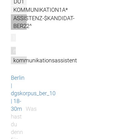
DU1
KOMMUNIKATION1A*
ASSISTENZ-$KANDIDAT-
BER22^
l
m
kommunikationsassistent
Berlin
|
dgskorpus_ber_10
| 18-
30m
Was
hast
du
denn