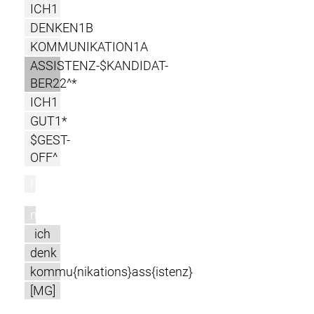
ICH1
DENKEN1B
KOMMUNIKATION1A
ASSISTENZ-$KANDIDAT-
BER22^*
ICH1
GUT1*
$GEST-
OFF^
l
m
ich
denk
kommu{nikations}ass{istenz}
[MG]