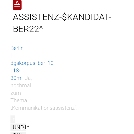
≙
ASSISTENZ-$KANDIDAT-
BER22^
Berlin
|
dgskorpus_ber_10
| 18-
30m
Ja,
nochmal
zum
Thema
„Kommunikationsassistenz“.
r
UND1^