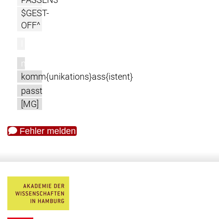
$GEST-
OFF^
l
m
komm{unikations}ass{istent}
passt
[MG]
Fehler melden