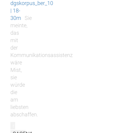
dgskorpus_ber_10
| 18-
30m
Sie
meinte,
das
mit
der
Kommunikationsassistenz
wäre
Mist,
sie
würde
die
am
liebsten
abschaffen.
r