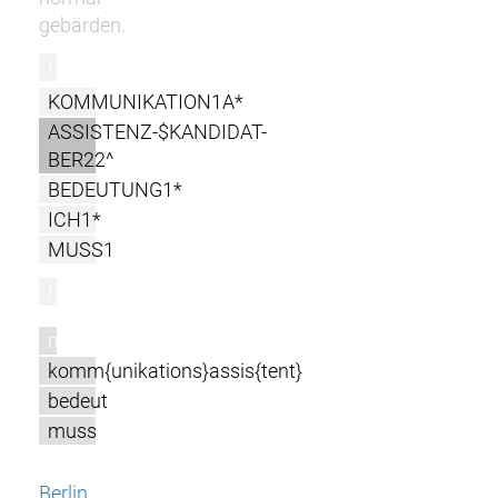
gebärden.
r
KOMMUNIKATION1A*
ASSISTENZ-$KANDIDAT-
BER22^
BEDEUTUNG1*
ICH1*
MUSS1
l
m
komm{unikations}assis{tent}
bedeut
muss
Berlin