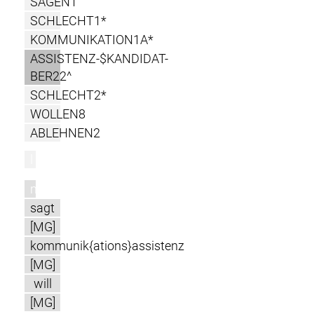
SAGEN1
SCHLECHT1*
KOMMUNIKATION1A*
ASSISTENZ-$KANDIDAT-
BER22^
SCHLECHT2*
WOLLEN8
ABLEHNEN2
l
m
sagt
[MG]
kommunik{ations}assistenz
[MG]
will
[MG]