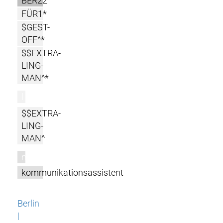
BER22^
FÜR1*
$GEST-
OFF^*
$$EXTRA-
LING-
MAN^*
l
$$EXTRA-
LING-
MAN^
m
kommunikationsassistent
Berlin
|