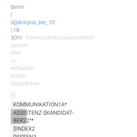
Berlin
|
dgskorpus_ber_10
| 18-
30m
Kommunikationsassistenten
passen
eher
zu
einfachen,
kurzen
Gesprächen.
r
KOMMUNIKATION1A*
ASSISTENZ-$KANDIDAT-
BER22^*
$INDEX2
PASSEN3