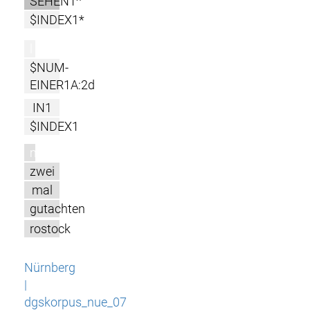
SEHEN1^
$INDEX1*
l
$NUM-
EINER1A:2d
IN1
$INDEX1
m
zwei
mal
gutachten
rostock
Nürnberg
|
dgskorpus_nue_07