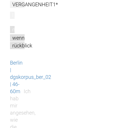
VERGANGENHEIT1*
l
m
wenn
rückblick
Berlin
|
dgskorpus_ber_02
| 46-
60m
Ich
hab
mir
angesehen,
wie
die