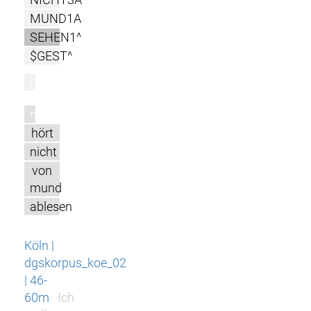
MUND1A
SEHEN1^
$GEST^
l
m
hört
nicht
von
mund
ablesen
Köln |
dgskorpus_koe_02
| 46-
60m
Ich