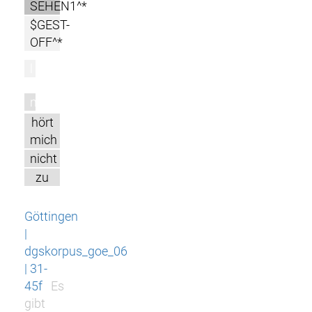
SEHEN1^*
$GEST-
OFF^*
l
m
hört
mich
nicht
zu
Göttingen
|
dgskorpus_goe_06
| 31-
45f
Es
gibt