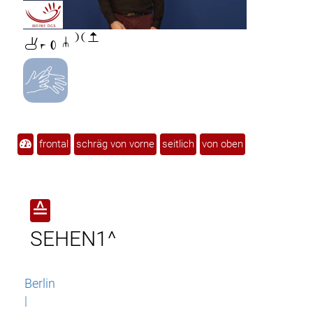

frontal
schräg von vorne
seitlich
von oben
≙
SEHEN1^
Berlin
|