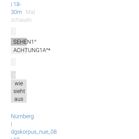
| 18-
30m
Mal
schauen.
r
SEHEN1^
ACHTUNG1A^*
l
m
wie
sieht
aus
Nürnberg
|
dgskorpus_nue_08