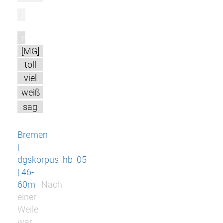
l
m
[MG]
toll
viel
weiß
sag
Bremen
|
dgskorpus_hb_05
| 46-
60m
Nach
einer
Weile
war