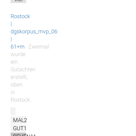
Rostock
|
dgskorpus_mvp_06
|
61+m
Zweimal
wurde
ein
Gutachten
erstellt,
oben
in
Rostock.
r
MAL2
GUT1