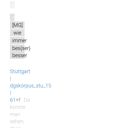
l
m
[MG]
wie
immer
bes{ser}
besser
Stuttgart
|
dgskorpus_stu_15
|
61+f
Da
konnte
man
sehen,