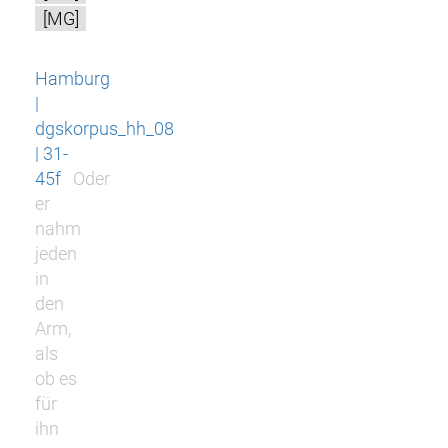
[MG]
Hamburg
|
dgskorpus_hh_08
| 31-
45f
Oder
er
nahm
jeden
in
den
Arm,
als
ob es
für
ihn