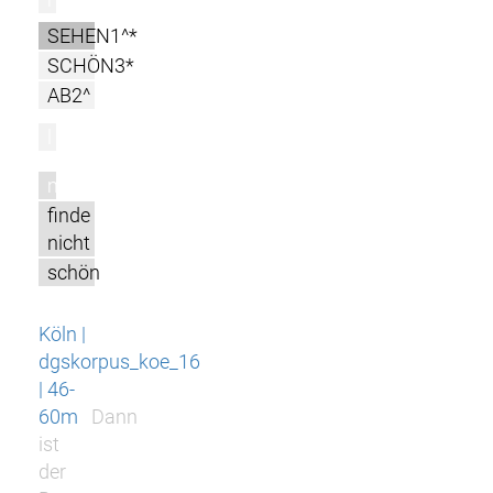
SEHEN1^*
SCHÖN3*
AB2^
l
m
finde
nicht
schön
Köln |
dgskorpus_koe_16
| 46-
60m
Dann
ist
der