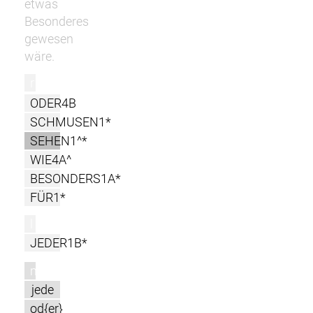
etwas
Besonderes
gewesen
wäre.
r
ODER4B
SCHMUSEN1*
SEHEN1^*
WIE4A^
BESONDERS1A*
FÜR1*
l
JEDER1B*
m
jede
od{er}