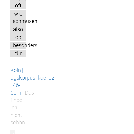
oft
wie
schmusen
also
ob
besonders
für
Köln |
dgskorpus_koe_02
| 46-
60m
Das
finde
ich
nicht
schön.
r