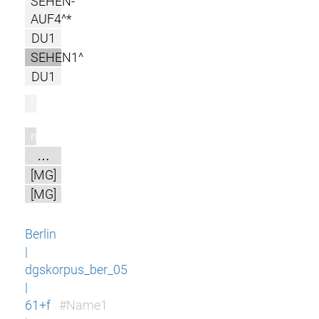
SEHEN-
AUF4^*
DU1
SEHEN1^
DU1
l
m
…
[MG]
[MG]
Berlin
|
dgskorpus_ber_05
|
61+f
#Name1