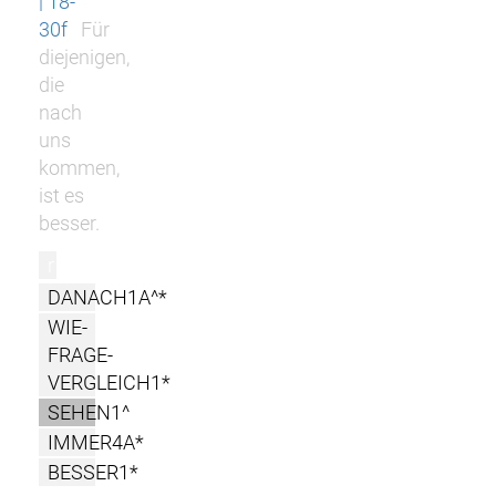
| 18-
30f
Für
diejenigen,
die
nach
uns
kommen,
ist es
besser.
r
DANACH1A^*
WIE-
FRAGE-
VERGLEICH1*
SEHEN1^
IMMER4A*
BESSER1*