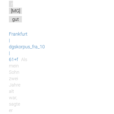
m
[MG]
gut
Frankfurt
|
dgskorpus_fra_10
|
61+f
Als
mein
Sohn
zwei
Jahre
alt
war,
sagte
er