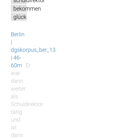
schuldirektor
bekommen
glück
Berlin
|
dgskorpus_ber_13
| 46-
60m
Er
war
dann
weiter
als
Schuldirektor
tätig
und
ist
dann