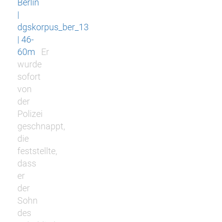
Berlin
|
dgskorpus_ber_13
| 46-
60m
Er
wurde
sofort
von
der
Polizei
geschnappt,
die
feststellte,
dass
er
der
Sohn
des