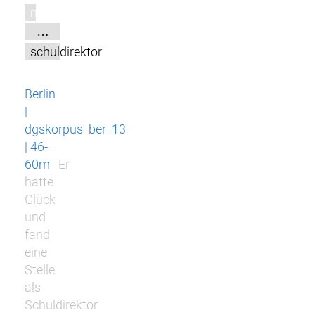
m
…
schuldirektor
Berlin
|
dgskorpus_ber_13
| 46-
60m
Er
hatte
Glück
und
fand
eine
Stelle
als
Schuldirektor