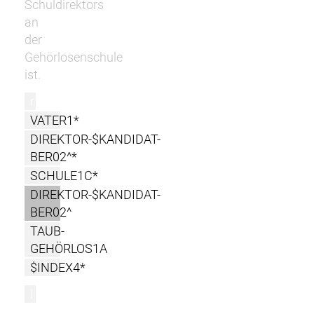
Schuldirektors
an
der
Gehörlosenschule
ist.
r
VATER1*
DIREKTOR-$KANDIDAT-
BER02^*
SCHULE1C*
DIREKTOR-$KANDIDAT-
BER02^
TAUB-
GEHÖRLOS1A
$INDEX4*
l