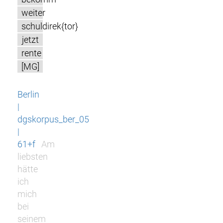
weiter
schuldirek{tor}
jetzt
rente
[MG]
Berlin
|
dgskorpus_ber_05
|
61+f
Am
liebsten
hätte
ich
mich
bei
seinem