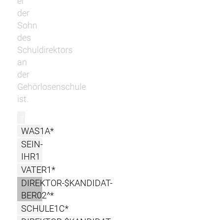
er
der
Sohn
des
Schuldirektors
an
der
Gehörlosenschule
ist.
r
WAS1A*
SEIN-
IHR1
VATER1*
DIREKTOR-$KANDIDAT-
BER02^*
SCHULE1C*