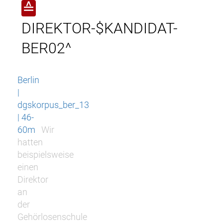
≙
DIREKTOR-$KANDIDAT-
BER02^
Berlin
|
dgskorpus_ber_13
| 46-
60m
Wir
hatten
beispielsweise
einen
Direktor
an
der
Gehörlosenschule