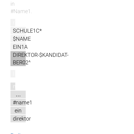
in
#Name1.
r
SCHULE1C*
$NAME
EIN1A
DIREKTOR-$KANDIDAT-
BER02^
l
m
…
#name1
ein
direktor