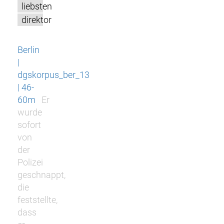
liebsten
direktor
Berlin
|
dgskorpus_ber_13
| 46-
60m
Er
wurde
sofort
von
der
Polizei
geschnappt,
die
feststellte,
dass