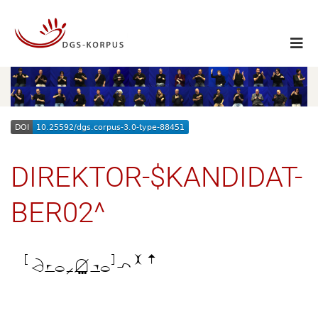
DIREKTOR-$KANDIDAT-
BER02^
