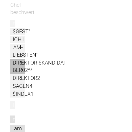
Chef
beschwert.
r
$GEST^
ICH1
AM-
LIEBSTEN1
DIREKTOR-$KANDIDAT-
BER02^*
DIREKTOR2
SAGEN4
$INDEX1
l
m
am