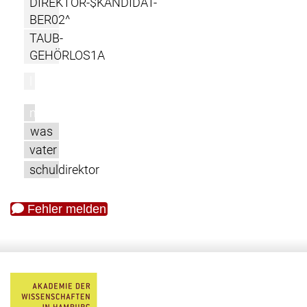
DIREKTOR-$KANDIDAT-
BER02^
TAUB-
GEHÖRLOS1A
l
m
was
vater
schuldirektor
Fehler melden