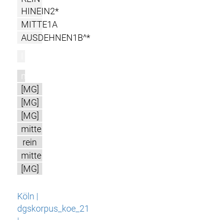
HINEIN2*
MITTE1A
AUSDEHNEN1B^*
l
m
[MG]
[MG]
[MG]
mitte
rein
mitte
[MG]
Köln |
dgskorpus_koe_21