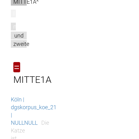
MITTE1A^
l
m
und
zweite
=
MITTE1A
Köln |
dgskorpus_koe_21
|
NULLNULL
Die
Katze
ist