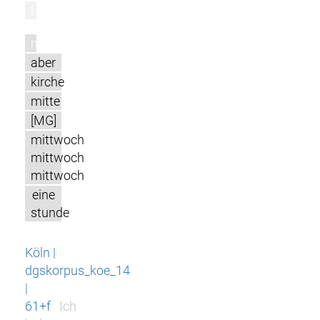
l
m
aber
kirche
mitte
[MG]
mittwoch
mittwoch
mittwoch
eine
stunde
Köln |
dgskorpus_koe_14
|
61+f
Ich