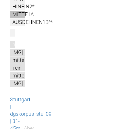
HINEIN2*
MITTE1A
AUSDEHNEN1B^*
l
m
[MG]
mitte
rein
mitte
[MG]
Stuttgart
|
dgskorpus_stu_09
| 31-
45m
Aber