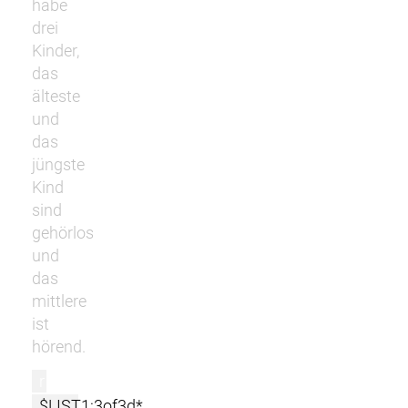
habe
drei
Kinder,
das
älteste
und
das
jüngste
Kind
sind
gehörlos
und
das
mittlere
ist
hörend.
r
$LIST1:3of3d*