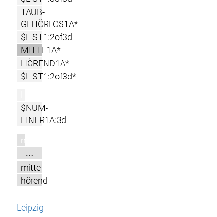
TAUB-
GEHÖRLOS1A*
$LIST1:2of3d
MITTE1A*
HÖREND1A*
$LIST1:2of3d*
l
$NUM-
EINER1A:3d
m
…
mitte
hörend
Leipzig