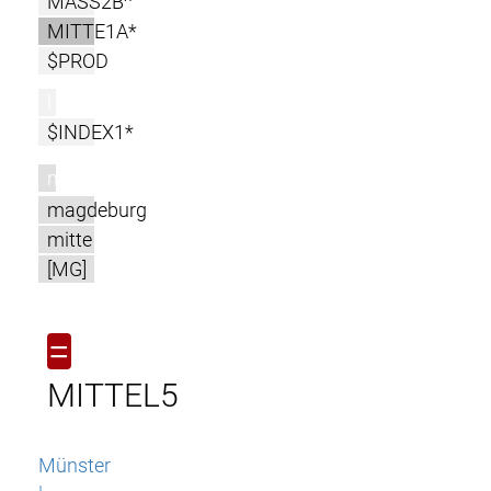
MASS2B^
MITTE1A*
$PROD
l
$INDEX1*
m
magdeburg
mitte
[MG]
=
MITTEL5
Münster