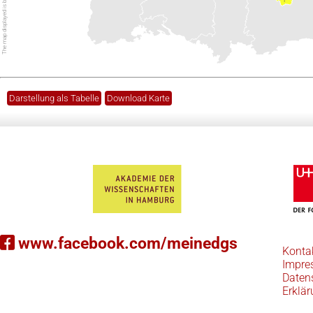
Darstellung als Tabelle
Download Karte
www.facebook.com/meinedgs
Konta
Impre
Daten
Erklär