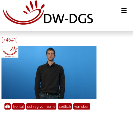
746#1
frontal
schräg von vorne
seitlich
von oben