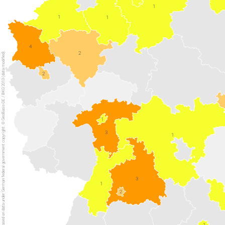
1
1
1
4
2
The map displayed is based on data under German federal government copyright: © GeoBasis-DE / BKG 2013 (data modified).
2
1
3
1
3
1
2
1