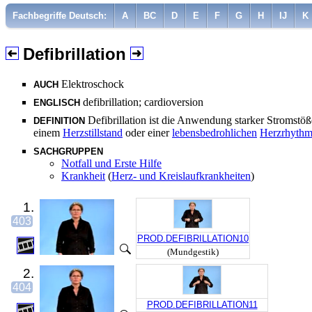
Fachbegriffe Deutsch:
A
BC
D
E
F
G
H
IJ
K
Defibrillation
Elektroschock
AUCH
defibrillation; cardioversion
ENGLISCH
Defibrillation ist die Anwendung starker Stromstöß
DEFINITION
einem
Herzstillstand
oder einer
lebensbedrohlichen
Herzrhythm
SACHGRUPPEN
Notfall und Erste Hilfe
Krankheit
(
Herz- und Kreislaufkrankheiten
)
1.
403
PROD.DEFIBRILLATION10
(Mundgestik)
2.
404
PROD.DEFIBRILLATION11