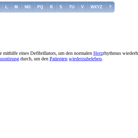
L
M
NO
PQ
R
S
TU
V
WXYZ
?
e mithilfe eines Defibrillators, um den normalen
Herz
rhythmus wiederhe
usstörung
durch, um den
Patienten
wiederzubeleben
.