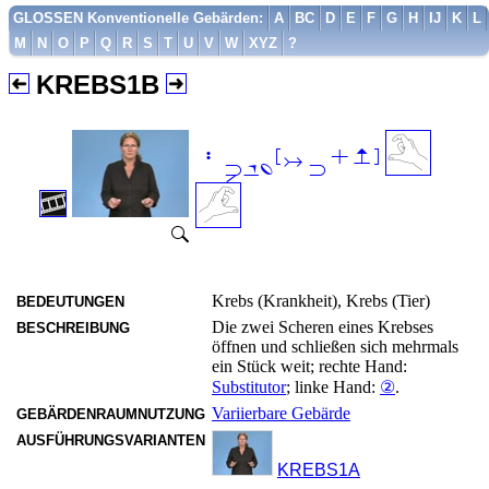
GLOSSEN Konventionelle Gebärden:
A
BC
D
E
F
G
H
IJ
K
L
M
N
O
P
Q
R
S
T
U
V
W
XYZ
?
KREBS1B

Krebs (Krankheit), Krebs (Tier)
BEDEUTUNGEN
Die zwei Scheren eines Krebses
BESCHREIBUNG
öffnen und schließen sich mehrmals
ein Stück weit; rechte Hand:
Substitutor
; linke Hand:
②
.
Variierbare Gebärde
GEBÄRDENRAUMNUTZUNG
AUSFÜHRUNGSVARIANTEN
KREBS1A