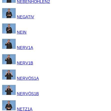
NEBENHÖHLEN2
NEGATIV
NEIN
NERV1A
NERV1B
NERVÖS1A
NERVÖS1B
NETZ1A