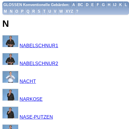
GLOSSEN Konventionelle Gebärden:
A
BC
D
E
F
G
H
IJ
K
L
M
N
O
P
Q
R
S
T
U
V
W
XYZ
?
N
NABELSCHNUR1
NABELSCHNUR2
NACHT
NARKOSE
NASE-PUTZEN