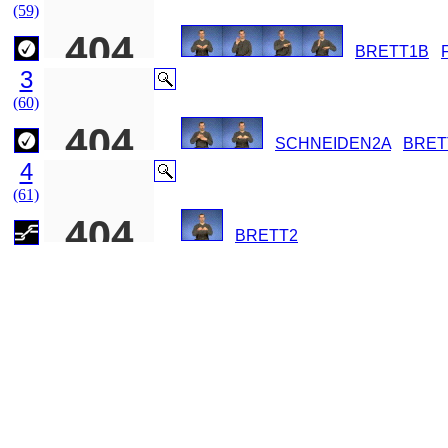
(59)
BRETT1B
3
(60)
SCHNEIDEN2A
BRET
4
(61)
BRETT2