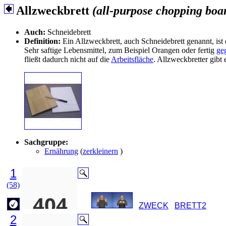
Allzweckbrett
(all-purpose chopping boa
Auch:
Schneidebrett
Definition:
Ein Allzweckbrett, auch Schneidebrett genannt, ist e
Sehr saftige Lebensmittel, zum Beispiel Orangen oder fertig
ge
fließt dadurch nicht auf die
Arbeitsfläche
. Allzweckbretter gibt
Sachgruppe:
Ernährung
(
zerkleinern
)
1
(58)
ZWECK
BRETT2
2