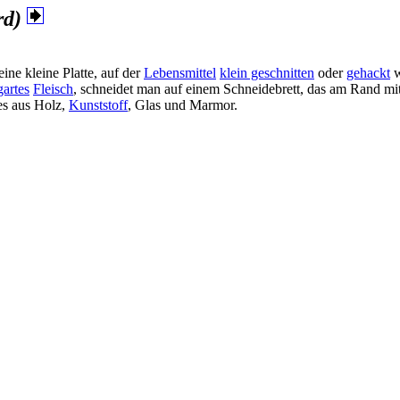
rd)
ine kleine Platte, auf der
Lebensmittel
klein geschnitten
oder
gehackt
w
gartes
Fleisch
, schneidet man auf einem Schneidebrett, das am Rand mi
 es aus Holz,
Kunststoff
, Glas und Marmor.