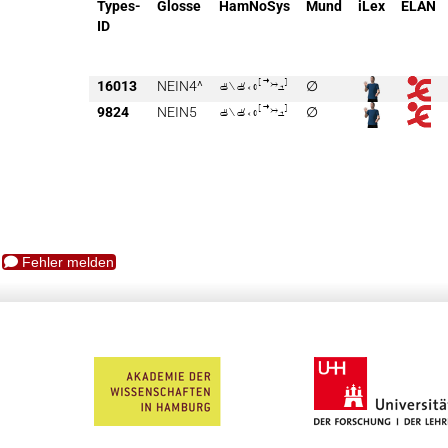
Types-
Glosse
HamNoSys
Mund
iLex
ELAN
ID
16013
NEIN4^

∅
9824
NEIN5

∅
Fehler melden