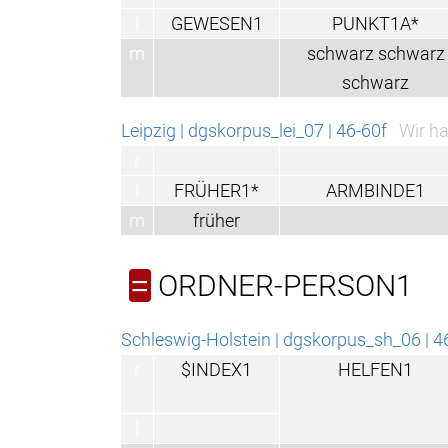
l
GEWESEN1
PUNKT1A*
m
schwarz schwarz
schwarz
Leipzig | dgskorpus_lei_07 | 46-60f
Wir ha
r
l
FRÜHER1*
ARMBINDE1
m
früher
ORDNER-PERSON1
=
Schleswig-Holstein | dgskorpus_sh_06 | 4
r
$INDEX1
HELFEN1
l