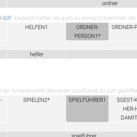
ordner
6-60f
Dadurch hatten sie auch zu wenig Ordnerinnen, die
HELFEN1
ORDNER-
ORDNER-
PERSON1*
helfer
 der Schiedsrichter die beiden Spielführer zu sich gepfiff
-
SPIELEN2*
SPIELFÜHRER1
$GEST-
HER-
DAMIT
spielführer