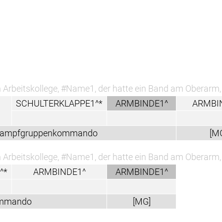
 Arbeitskollege, #Name1, der hatte ein Band am Obera
SCHULTERKLAPPE1^*
ARMBINDE1^
ARMBI
kampfgruppenkommando
[M
 Arbeitskollege, #Name1, der hatte ein Band am Obera
^*
ARMBINDE1^
ARMBINDE1^
ommando
[MG]