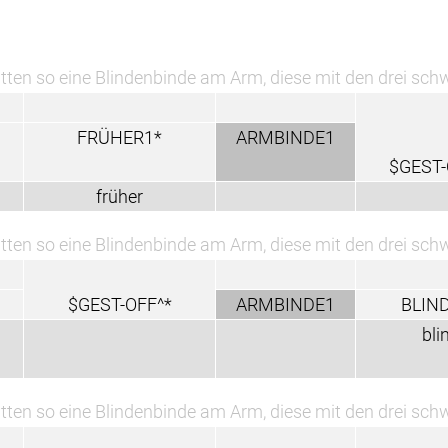
tten so eine Blindenbinde am Arm, diese mit den drei sc
FRÜHER1*
ARMBINDE1
$GEST-
früher
tten so eine Blindenbinde am Arm, diese mit den drei sc
$GEST-OFF^*
ARMBINDE1
BLIN
bli
tten so eine Blindenbinde am Arm, diese mit den drei sc