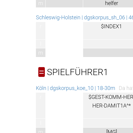
m
helfer
Schleswig-Holstein | dgskorpus_sh_06 | 4
r
$INDEX1
l
m
SPIELFÜHRER1
=
Köln | dgskorpus_koe_10 | 18-30m
Da hat
r
$GEST-KOMM-HER
HER-DAMIT1A^*
l
m
[MG]