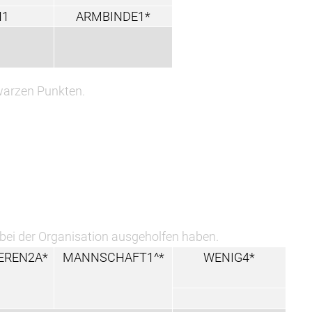
H1
ARMBINDE1*
hwarzen Punkten.
 bei der Organisation ausgeholfen haben.
EREN2A*
MANNSCHAFT1^*
WENIG4*