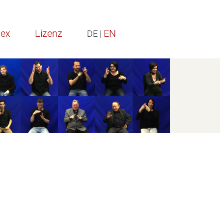
dex
Lizenz
EN
DE |