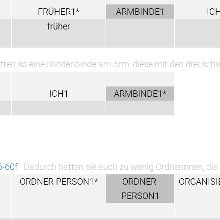
FRÜHER1*
ARMBINDE1
IC
früher
tten so eine Blindenbinde am Arm, diese mit den drei sc
ICH1
ARMBINDE1*
6-60f
Dadurch hatten sie auch zu wenig Ordnerinnen, die
ORDNER-PERSON1*
ORDNER-
ORGANISI
PERSON1