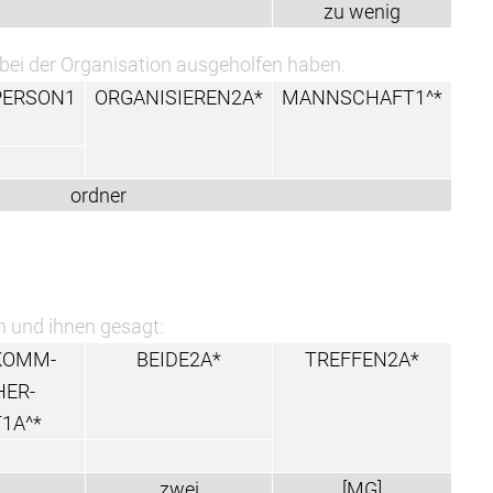
zu wenig
 bei der Organisation ausgeholfen haben.
PERSON1
ORGANISIEREN2A*
MANNSCHAFT1^*
ordner
en und ihnen gesagt:
KOMM-
BEIDE2A*
TREFFEN2A*
HER-
1A^*
zwei
[MG]