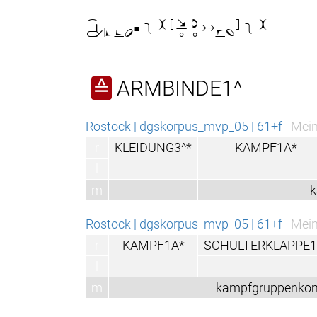

ARMBINDE1^
≙
Rostock | dgskorpus_mvp_05 | 61+f
Mein
r
KLEIDUNG3^*
KAMPF1A*
l
m
Rostock | dgskorpus_mvp_05 | 61+f
Mein
r
KAMPF1A*
SCHULTERKLAPPE1
l
m
kampfgruppenk