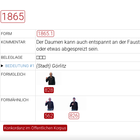
1865
1865.1
FORM
Der Daumen kann auch entspannt an der Faust
KOMMENTAR
oder etwas abgespreizt sein.
□□□
BELEGLAGE
(Stadt) Görlitz
BEDEUTUNG #1
FORMGLEICH
828
FORMÄHNLICH
562
826
Konkordanz im Öffentlichen Korpus