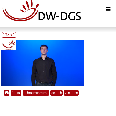
1335.1
frontal
schräg von vorne
seitlich
von oben