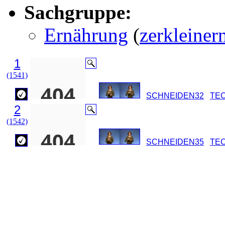
Sachgruppe:
Ernährung
(
zerkleiner
1
(1541)
SCHNEIDEN32
TE
2
(1542)
SCHNEIDEN35
TE