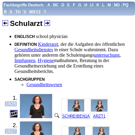
Fachbegriffe Deutsch:
A
BC
D
E
F
G
H
IJ
K
L
M
NO
PQ
R
S
TU
V
WXYZ
?
Schularzt
school physician
ENGLISCH
Kinderarzt
, der die Aufgaben des öffentlichen
DEFINITION
Gesundheitsdienstes
in einer Schule wahrnimmt. Dazu
gehören unter anderem die Schuleingangs
untersuchung
,
Impfungen
,
Hygiene
maßnahmen, Beratung in der
Gesundheitserziehung und die Erstellung eines
Gesundheitsberichts.
SACHGRUPPEN
Gesundheitswesen
1.
1826
SCHREIBEN1A
ARZT1
2.
1827