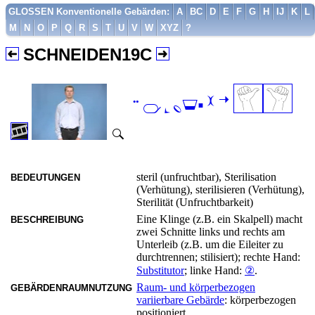
GLOSSEN Konventionelle Gebärden:
A
BC
D
E
F
G
H
IJ
K
L
M
N
O
P
Q
R
S
T
U
V
W
XYZ
?
SCHNEIDEN19C

steril (unfruchtbar), Sterilisation
BEDEUTUNGEN
(Verhütung), sterilisieren (Verhütung),
Sterilität (Unfruchtbarkeit)
Eine Klinge (z.B. ein Skalpell) macht
BESCHREIBUNG
zwei Schnitte links und rechts am
Unterleib (z.B. um die Eileiter zu
durchtrennen; stilisiert); rechte Hand:
Substitutor
; linke Hand:
②
.
Raum- und körperbezogen
GEBÄRDENRAUMNUTZUNG
variierbare Gebärde
: körperbezogen
positioniert.