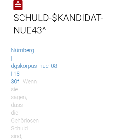
≙
SCHULD-$KANDIDAT-
NUE43^
Nürnberg
|
dgskorpus_nue_08
| 18-
30f
Wenn
sie
sagen,
dass
die
Gehörlosen
Schuld
sind,