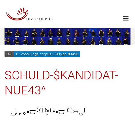
SCHULD-$KANDIDAT-
NUE43^
