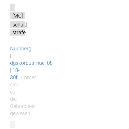
m
[MG]
schuld
strafe
Nürnberg
|
dgskorpus_nue_08
| 18-
30f
Immer
sind
es
die
Gehörlosen
gewesen.
r