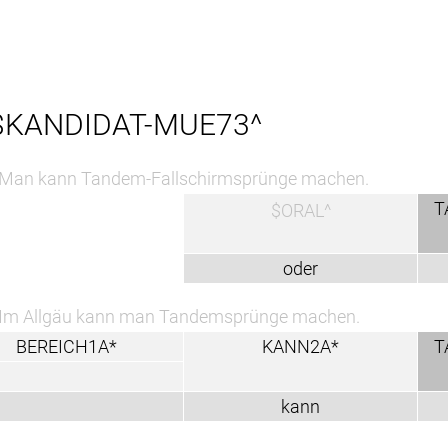
KANDIDAT-MUE73^
Man kann Tandem-Fallschirmsprünge machen.
T
$ORAL^
oder
Im Allgäu kann man Tandemsprünge machen.
BEREICH1A*
KANN2A*
T
kann