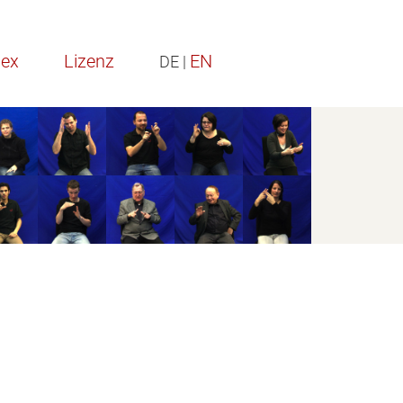
dex
Lizenz
EN
DE |