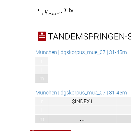

TANDEMSPRINGEN-$
≙
München | dgskorpus_mue_07 | 31-45m
r
l
m
München | dgskorpus_mue_07 | 31-45m
r
$INDEX1
l
m
…