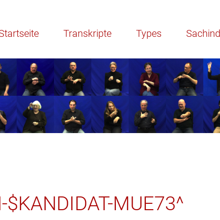
Startseite
Transkripte
Types
Sachin
-$KANDIDAT-MUE73^