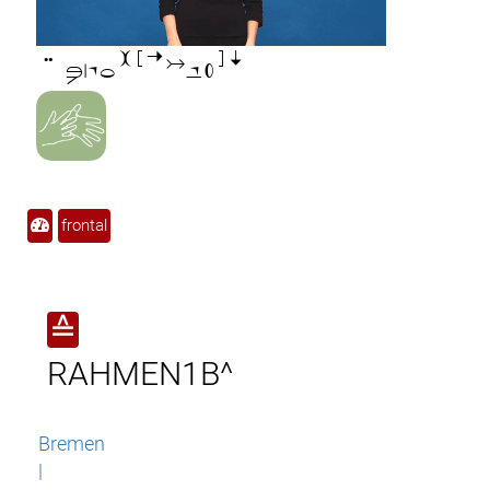

frontal
≙
RAHMEN1B^
Bremen
|