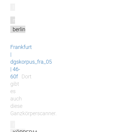
l
m
berlin
Frankfurt
|
dgskorpus_fra_05
| 46-
60f
Dort
gibt
es
auch
diese
Ganzkörperscanner.
r