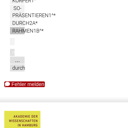
KÖRPER1^
SO-
PRÄSENTIEREN1^*
DURCH2A*
RAHMEN1B^*
l
m
…
durch
Fehler melden