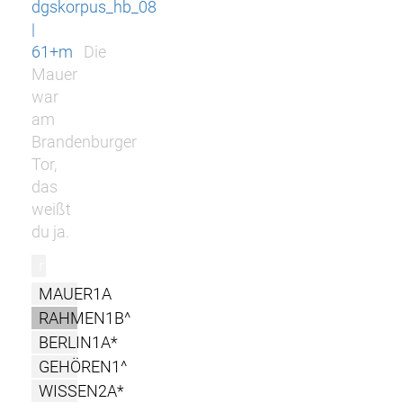
dgskorpus_hb_08
|
61+m
Die
Mauer
war
am
Brandenburger
Tor,
das
weißt
du ja.
r
MAUER1A
RAHMEN1B^
BERLIN1A*
GEHÖREN1^
WISSEN2A*