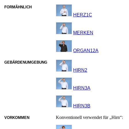
FORMÄHNLICH
HERZ1C
MERKEN
ORGAN12A
GEBÄRDENUMGEBUNG
HIRN2
HIRN3A
HIRN3B
Konventionell verwendet für „Hirn“:
VORKOMMEN