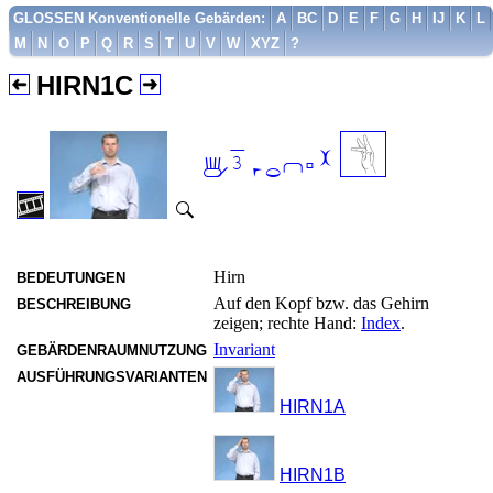
GLOSSEN Konventionelle Gebärden:
A
BC
D
E
F
G
H
IJ
K
L
M
N
O
P
Q
R
S
T
U
V
W
XYZ
?
HIRN1C

Hirn
BEDEUTUNGEN
Auf den Kopf bzw. das Gehirn
BESCHREIBUNG
zeigen; rechte Hand:
Index
.
Invariant
GEBÄRDENRAUMNUTZUNG
AUSFÜHRUNGSVARIANTEN
HIRN1A
HIRN1B